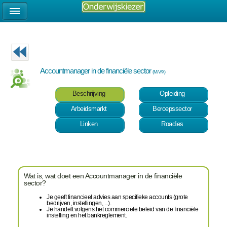
Accountmanager in de financiële sector
(M/V/X)
Beschrijving
Opleiding
Arbeidsmarkt
Beroepssector
Linken
Roadies
Wat is, wat doet een Accountmanager in de financiële
sector?
Je geeft financieel advies aan specifieke accounts (grote
bedrijven, instellingen, ...).
Je handelt volgens het commerciële beleid van de financiële
instelling en het bankreglement.