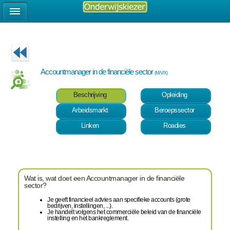
Accountmanager in de financiële sector
(M/V/X)
Beschrijving
Opleiding
Arbeidsmarkt
Beroepssector
Linken
Roadies
Wat is, wat doet een Accountmanager in de financiële
sector?
Je geeft financieel advies aan specifieke accounts (grote
bedrijven, instellingen, ...).
Je handelt volgens het commerciële beleid van de financiële
instelling en het bankreglement.