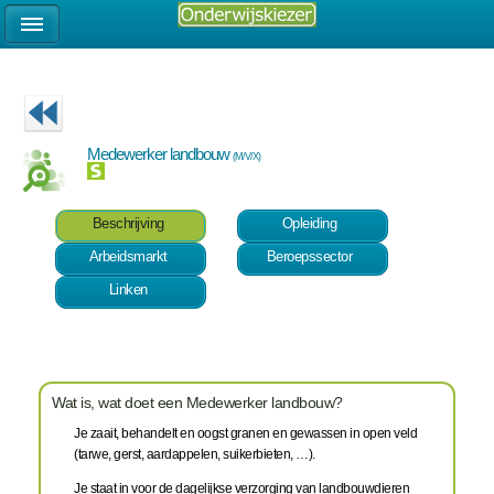
Medewerker landbouw
(M/V/X)
Beschrijving
Opleiding
Arbeidsmarkt
Beroepssector
Linken
Wat is, wat doet een Medewerker landbouw?
Je zaait, behandelt en oogst granen en gewassen in open veld
(tarwe, gerst, aardappelen, suikerbieten, …).
Je staat in voor de dagelijkse verzorging van landbouwdieren