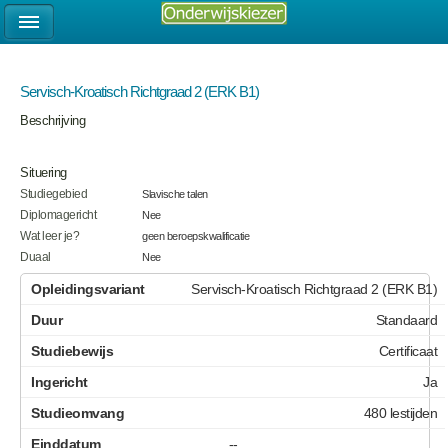
Servisch-Kroatisch Richtgraad 2 (ERK B1)
Beschrijving
Situering
Studiegebied
Slavische talen
Diplomagericht
Nee
Wat leer je?
geen beroepskwalificatie
Duaal
Nee
Servisch-Kroatisch Richtgraad 2 (ERK B1)
Standaard
Certificaat
Ja
480 lestijden
--