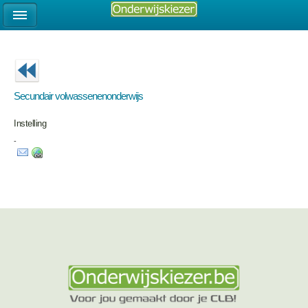
Secundair volwassenenonderwijs
Instelling
-