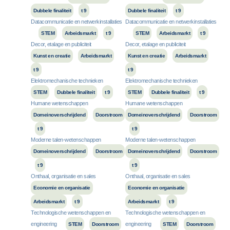
Dubbele finaliteit
t 9
Dubbele finaliteit
t 9
Datacommunicatie en netwerkinstallaties
Datacommunicatie en netwerkinstallaties
STEM
Arbeidsmarkt
t 9
STEM
Arbeidsmarkt
t 9
Decor, etalage en publiciteit
Decor, etalage en publiciteit
Kunst en creatie
Arbeidsmarkt
Kunst en creatie
Arbeidsmarkt
t 9
t 9
Elektromechanische technieken
Elektromechanische technieken
STEM
Dubbele finaliteit
t 9
STEM
Dubbele finaliteit
t 9
Humane wetenschappen
Humane wetenschappen
Domeinoverschrijdend
Doorstroom
Domeinoverschrijdend
Doorstroom
t 9
t 9
Moderne talen-wetenschappen
Moderne talen-wetenschappen
Domeinoverschrijdend
Doorstroom
Domeinoverschrijdend
Doorstroom
t 9
t 9
Onthaal, organisatie en sales
Onthaal, organisatie en sales
Economie en organisatie
Economie en organisatie
Arbeidsmarkt
t 9
Arbeidsmarkt
t 9
Technologische wetenschappen en
Technologische wetenschappen en
engineering
engineering
STEM
Doorstroom
STEM
Doorstroom