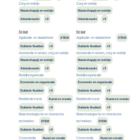
Zorg en welzijn
Zorg en welzijn
Maatschappij en welzijn
Maatschappij en welzijn
Arbeidsmarkt
t 9
Arbeidsmarkt
t 9
5e jaar
6e jaar
Applicatie- en databeheer
Applicatie- en databeheer
STEM
STEM
Dubbele finaliteit
t 9
Dubbele finaliteit
t 9
Assistentie in wonen, zorg en welzijn
Assistentie in wonen, zorg en welzijn
Maatschappij en welzijn
Maatschappij en welzijn
Arbeidsmarkt
t 9
Arbeidsmarkt
t 9
Bedrijfsorganisatie
Bedrijfsorganisatie
Economie en organisatie
Economie en organisatie
Dubbele finaliteit
t 9
Dubbele finaliteit
t 9
Beeldende kunst
Beeldende kunst
Kunst en creatie
Kunst en creatie
Dubbele finaliteit
t 9
Dubbele finaliteit
t 9
Biotechnologische en chemische
Biotechnologische en chemische
technieken
technieken
STEM
STEM
Dubbele finaliteit
t 9
Dubbele finaliteit
t 9
Crossmedia
Crossmedia
Kunst en creatie
Kunst en creatie