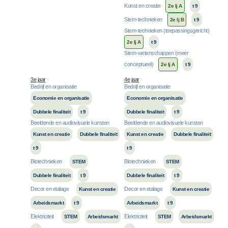
Kunst en creatie
2e lj A
t 9
Stem-technieken
2e lj B
t 9
Stem-technieken (toepassingsgericht)
2e lj A
t 9
Stem-wetenschappen (meer
conceptueel)
2e lj A
t 9
3e jaar
4e jaar
Bedrijf en organisatie
Bedrijf en organisatie
Economie en organisatie
Economie en organisatie
Dubbele finaliteit
t 9
Dubbele finaliteit
t 9
Beeldende en audiovisuele kunsten
Beeldende en audiovisuele kunsten
Kunst en creatie
Dubbele finaliteit
Kunst en creatie
Dubbele finaliteit
t 9
t 9
Biotechnieken
Biotechnieken
STEM
STEM
Dubbele finaliteit
t 9
Dubbele finaliteit
t 9
Decor en etalage
Decor en etalage
Kunst en creatie
Kunst en creatie
Arbeidsmarkt
t 9
Arbeidsmarkt
t 9
Elektriciteit
Elektriciteit
STEM
Arbeidsmarkt
STEM
Arbeidsmarkt