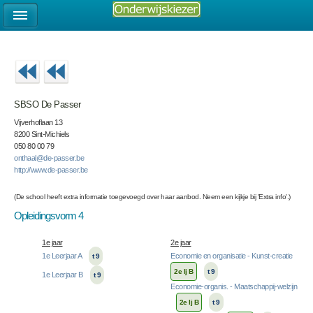
SBSO De Passer
Vijverhoflaan 13
8200 Sint-Michiels
050 80 00 79
onthaal@de-passer.be
http://www.de-passer.be
(De school heeft extra informatie toegevoegd over haar aanbod. Neem een kijkje bij 'Extra info'.)
Opleidingsvorm 4
1e jaar
2e jaar
1e Leerjaar A
Economie en organisatie - Kunst-creatie
t 9
2e lj B
t 9
1e Leerjaar B
t 9
Economie-organis. - Maatschappij-welzijn
2e lj B
t 9