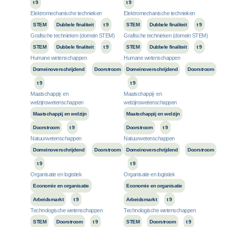
t 9
t 9
Elektromechanische technieken
Elektromechanische technieken
STEM
Dubbele finaliteit
t 9
STEM
Dubbele finaliteit
t 9
Grafische technieken (domein STEM)
Grafische technieken (domein STEM)
STEM
Dubbele finaliteit
t 9
STEM
Dubbele finaliteit
t 9
Humane wetenschappen
Humane wetenschappen
Domeinoverschrijdend
Doorstroom
Domeinoverschrijdend
Doorstroom
t 9
t 9
Maatschappij- en
Maatschappij- en
welzijnswetenschappen
welzijnswetenschappen
Maatschappij en welzijn
Maatschappij en welzijn
Doorstroom
t 9
Doorstroom
t 9
Natuurwetenschappen
Natuurwetenschappen
Domeinoverschrijdend
Doorstroom
Domeinoverschrijdend
Doorstroom
t 9
t 9
Organisatie en logistiek
Organisatie en logistiek
Economie en organisatie
Economie en organisatie
Arbeidsmarkt
t 9
Arbeidsmarkt
t 9
Technologische wetenschappen
Technologische wetenschappen
STEM
Doorstroom
t 9
STEM
Doorstroom
t 9