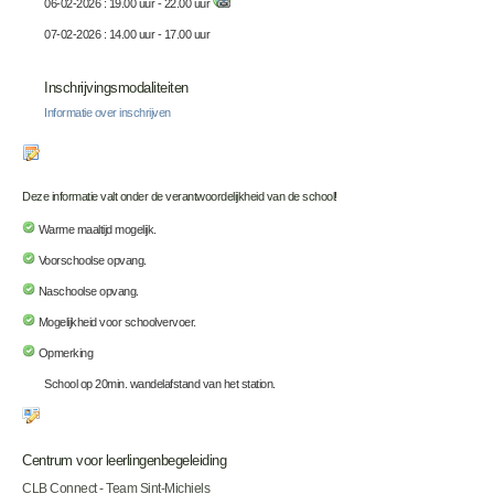
06-02-2026 : 19.00 uur - 22.00 uur
07-02-2026 : 14.00 uur - 17.00 uur
Inschrijvingsmodaliteiten
Informatie over inschrijven
Deze informatie valt onder de verantwoordelijkheid van de school!
Warme maaltijd mogelijk.
Voorschoolse opvang.
Naschoolse opvang.
Mogelijkheid voor schoolvervoer.
Opmerking
School op 20min. wandelafstand van het station.
Centrum voor leerlingenbegeleiding
CLB Connect - Team Sint-Michiels