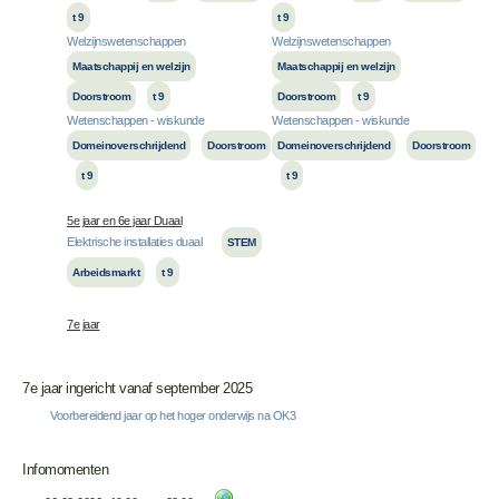
t 9
t 9
Welzijnswetenschappen
Welzijnswetenschappen
Maatschappij en welzijn
Maatschappij en welzijn
Doorstroom
t 9
Doorstroom
t 9
Wetenschappen - wiskunde
Wetenschappen - wiskunde
Domeinoverschrijdend
Doorstroom
Domeinoverschrijdend
Doorstroom
t 9
t 9
5e jaar en 6e jaar Duaal
Elektrische installaties duaal
STEM
Arbeidsmarkt
t 9
7e jaar
7e jaar ingericht vanaf september 2025
Voorbereidend jaar op het hoger onderwijs na OK3
Infomomenten