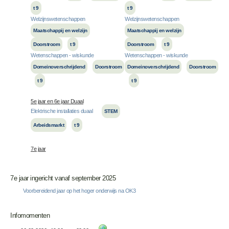
t 9
t 9
Welzijnswetenschappen
Welzijnswetenschappen
Maatschappij en welzijn
Maatschappij en welzijn
Doorstroom
t 9
Doorstroom
t 9
Wetenschappen - wiskunde
Wetenschappen - wiskunde
Domeinoverschrijdend
Doorstroom
Domeinoverschrijdend
Doorstroom
t 9
t 9
5e jaar en 6e jaar Duaal
Elektrische installaties duaal
STEM
Arbeidsmarkt
t 9
7e jaar
7e jaar ingericht vanaf september 2025
Voorbereidend jaar op het hoger onderwijs na OK3
Infomomenten