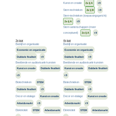
Kunst en creatie
2e lj A
t 9
Stem-technieken
2e lj B
t 9
Stem-technieken (toepassingsgericht)
2e lj A
t 9
Stem-wetenschappen (meer
conceptueel)
2e lj A
t 9
3e jaar
4e jaar
Bedrijf en organisatie
Bedrijf en organisatie
Economie en organisatie
Economie en organisatie
Dubbele finaliteit
t 9
Dubbele finaliteit
t 9
Beeldende en audiovisuele kunsten
Beeldende en audiovisuele kunsten
Kunst en creatie
Dubbele finaliteit
Kunst en creatie
Dubbele finaliteit
t 9
t 9
Biotechnieken
Biotechnieken
STEM
STEM
Dubbele finaliteit
t 9
Dubbele finaliteit
t 9
Decor en etalage
Decor en etalage
Kunst en creatie
Kunst en creatie
Arbeidsmarkt
t 9
Arbeidsmarkt
t 9
Elektriciteit
Elektriciteit
STEM
Arbeidsmarkt
STEM
Arbeidsmarkt