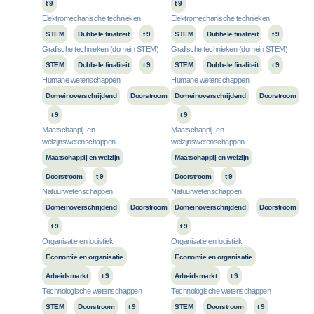
t 9
t 9
Elektromechanische technieken
Elektromechanische technieken
STEM
Dubbele finaliteit
t 9
STEM
Dubbele finaliteit
t 9
Grafische technieken (domein STEM)
Grafische technieken (domein STEM)
STEM
Dubbele finaliteit
t 9
STEM
Dubbele finaliteit
t 9
Humane wetenschappen
Humane wetenschappen
Domeinoverschrijdend
Doorstroom
Domeinoverschrijdend
Doorstroom
t 9
t 9
Maatschappij- en
Maatschappij- en
welzijnswetenschappen
welzijnswetenschappen
Maatschappij en welzijn
Maatschappij en welzijn
Doorstroom
t 9
Doorstroom
t 9
Natuurwetenschappen
Natuurwetenschappen
Domeinoverschrijdend
Doorstroom
Domeinoverschrijdend
Doorstroom
t 9
t 9
Organisatie en logistiek
Organisatie en logistiek
Economie en organisatie
Economie en organisatie
Arbeidsmarkt
t 9
Arbeidsmarkt
t 9
Technologische wetenschappen
Technologische wetenschappen
STEM
Doorstroom
t 9
STEM
Doorstroom
t 9