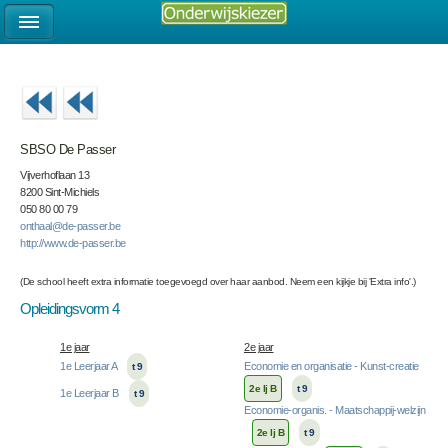
SBSO De Passer
Vijverhoflaan 13
8200 Sint-Michiels
050 80 00 79
onthaal@de-passer.be
http://www.de-passer.be
(De school heeft extra informatie toegevoegd over haar aanbod. Neem een kijkje bij 'Extra info'.)
Opleidingsvorm 4
1e jaar
2e jaar
1e Leerjaar A
Economie en organisatie - Kunst-creatie
t 9
2e lj B
t 9
1e Leerjaar B
t 9
Economie-organis. - Maatschappij-welzijn
2e lj B
t 9