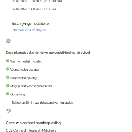
06-02-2026 : 19.00 uur - 22.00 uur
07-02-2026 : 14.00 uur - 17.00 uur
Inschrijvingsmodaliteiten
Informatie over inschrijven
Deze informatie valt onder de verantwoordelijkheid van de school!
Warme maaltijd mogelijk.
Voorschoolse opvang.
Naschoolse opvang.
Mogelijkheid voor schoolvervoer.
Opmerking
School op 20min. wandelafstand van het station.
Centrum voor leerlingenbegeleiding
CLB Connect - Team Sint-Michiels