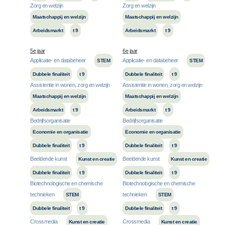
Zorg en welzijn
Zorg en welzijn
Maatschappij en welzijn
Maatschappij en welzijn
Arbeidsmarkt
t 9
Arbeidsmarkt
t 9
5e jaar
6e jaar
Applicatie- en databeheer
Applicatie- en databeheer
STEM
STEM
Dubbele finaliteit
t 9
Dubbele finaliteit
t 9
Assistentie in wonen, zorg en welzijn
Assistentie in wonen, zorg en welzijn
Maatschappij en welzijn
Maatschappij en welzijn
Arbeidsmarkt
t 9
Arbeidsmarkt
t 9
Bedrijfsorganisatie
Bedrijfsorganisatie
Economie en organisatie
Economie en organisatie
Dubbele finaliteit
t 9
Dubbele finaliteit
t 9
Beeldende kunst
Beeldende kunst
Kunst en creatie
Kunst en creatie
Dubbele finaliteit
t 9
Dubbele finaliteit
t 9
Biotechnologische en chemische
Biotechnologische en chemische
technieken
technieken
STEM
STEM
Dubbele finaliteit
t 9
Dubbele finaliteit
t 9
Crossmedia
Crossmedia
Kunst en creatie
Kunst en creatie