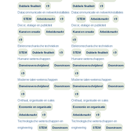
Dubbele finaliteit
t 9
Dubbele finaliteit
t 9
Datacommunicatie en netwerkinstallaties
Datacommunicatie en netwerkinstallaties
STEM
Arbeidsmarkt
t 9
STEM
Arbeidsmarkt
t 9
Decor, etalage en publiciteit
Decor, etalage en publiciteit
Kunst en creatie
Arbeidsmarkt
Kunst en creatie
Arbeidsmarkt
t 9
t 9
Elektromechanische technieken
Elektromechanische technieken
STEM
Dubbele finaliteit
t 9
STEM
Dubbele finaliteit
t 9
Humane wetenschappen
Humane wetenschappen
Domeinoverschrijdend
Doorstroom
Domeinoverschrijdend
Doorstroom
t 9
t 9
Moderne talen-wetenschappen
Moderne talen-wetenschappen
Domeinoverschrijdend
Doorstroom
Domeinoverschrijdend
Doorstroom
t 9
t 9
Onthaal, organisatie en sales
Onthaal, organisatie en sales
Economie en organisatie
Economie en organisatie
Arbeidsmarkt
t 9
Arbeidsmarkt
t 9
Technologische wetenschappen en
Technologische wetenschappen en
engineering
engineering
STEM
Doorstroom
STEM
Doorstroom