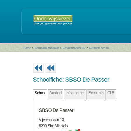
Home
>
Secundair onderwijs
>
Scholenzoeker SO
>
Detailinfo school
Schoolfiche: SBSO De Passer
School
Aanbod
Infomoment
Extra info
CLB
SBSO De Passer
Vijverhoflaan 13
8200 Sint-Michiels