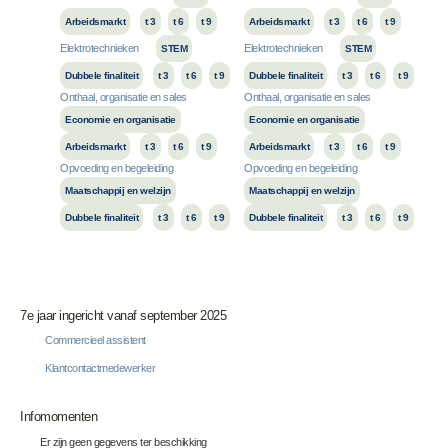
Arbeidsmarkt
t 3
t 6
t 9
Arbeidsmarkt
t 3
t 6
t 9
Elektrotechnieken
Elektrotechnieken
STEM
STEM
Dubbele finaliteit
t 3
t 6
t 9
Dubbele finaliteit
t 3
t 6
t 9
Onthaal, organisatie en sales
Onthaal, organisatie en sales
Economie en organisatie
Economie en organisatie
Arbeidsmarkt
t 3
t 6
t 9
Arbeidsmarkt
t 3
t 6
t 9
Opvoeding en begeleiding
Opvoeding en begeleiding
Maatschappij en welzijn
Maatschappij en welzijn
Dubbele finaliteit
t 3
t 6
t 9
Dubbele finaliteit
t 3
t 6
t 9
7e jaar ingericht vanaf september 2025
Commercieel assistent
Klantcontactmedewerker
Infomomenten
Er zijn geen gegevens ter beschikking