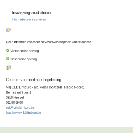
Inschrijvingsmodaliteiten
Informatie over inschrijven
Deze informatie valt onder de verantwoordelijkheid van de school!
Voorschoolse opvang.
Naschoolse opvang.
Centrum voor leerlingenbegeleiding
Vrij CLB Limburg - afd. Pelt (Hoofdzetel Regio Noord)
Bermstraat 9 bus 1
3910 Neerpelt
011 80 59 00
pelt@vrijclblimburg.be
http://www.vrijclblimburg.be