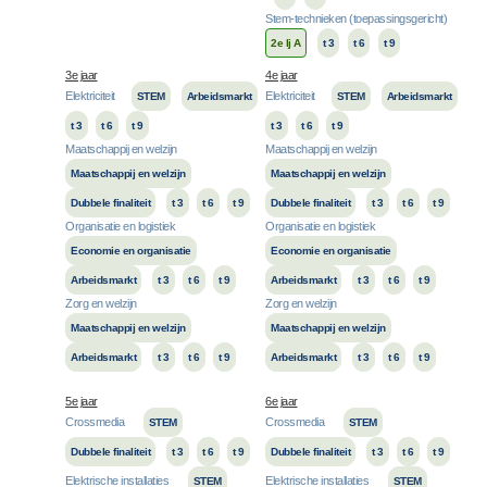
Stem-technieken (toepassingsgericht)
2e lj A
t 3
t 6
t 9
3e jaar
4e jaar
Elektriciteit
Elektriciteit
STEM
Arbeidsmarkt
STEM
Arbeidsmarkt
t 3
t 6
t 9
t 3
t 6
t 9
Maatschappij en welzijn
Maatschappij en welzijn
Maatschappij en welzijn
Maatschappij en welzijn
Dubbele finaliteit
t 3
t 6
t 9
Dubbele finaliteit
t 3
t 6
t 9
Organisatie en logistiek
Organisatie en logistiek
Economie en organisatie
Economie en organisatie
Arbeidsmarkt
t 3
t 6
t 9
Arbeidsmarkt
t 3
t 6
t 9
Zorg en welzijn
Zorg en welzijn
Maatschappij en welzijn
Maatschappij en welzijn
Arbeidsmarkt
t 3
t 6
t 9
Arbeidsmarkt
t 3
t 6
t 9
5e jaar
6e jaar
Crossmedia
Crossmedia
STEM
STEM
Dubbele finaliteit
t 3
t 6
t 9
Dubbele finaliteit
t 3
t 6
t 9
Elektrische installaties
Elektrische installaties
STEM
STEM