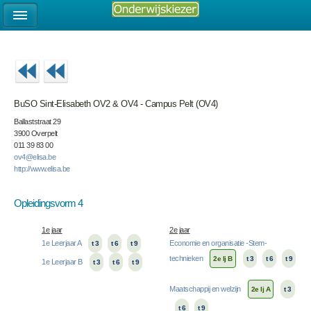
BuSO Sint-Elisabeth OV2 & OV4 - Campus Pelt (OV4)
Ballaststraat 29
3900 Overpelt
011 39 83 00
ov4@elisa.be
http://www.elisa.be
Opleidingsvorm 4
1e jaar
2e jaar
1e Leerjaar A
Economie en organisatie -Stem-
t 3
t 6
t 9
technieken
2e lj B
t 3
t 6
t 9
1e Leerjaar B
t 3
t 6
t 9
Maatschappij en welzijn
2e lj A
t 3
t 6
t 9