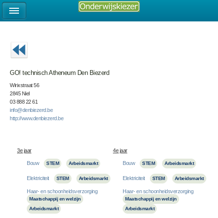
GO! technisch Atheneum Den Biezerd
Wirixstraat 56
2845 Niel
03 888 22 61
info@denbiezerd.be
http://www.denbiezerd.be
3e jaar
4e jaar
Bouw
Bouw
STEM
Arbeidsmarkt
STEM
Arbeidsmarkt
Elektriciteit
Elektriciteit
STEM
Arbeidsmarkt
STEM
Arbeidsmarkt
Haar- en schoonheidsverzorging
Haar- en schoonheidsverzorging
Maatschappij en welzijn
Maatschappij en welzijn
Arbeidsmarkt
Arbeidsmarkt