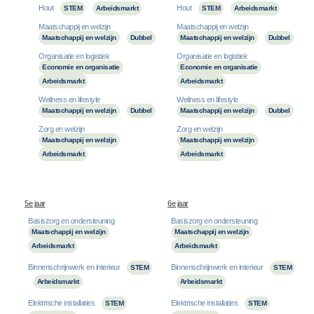
Hout
Hout
STEM
Arbeidsmarkt
STEM
Arbeidsmarkt
Maatschappij en welzijn
Maatschappij en welzijn
Maatschappij en welzijn
Dubbel
Maatschappij en welzijn
Dubbel
Organisatie en logistiek
Organisatie en logistiek
Economie en organisatie
Economie en organisatie
Arbeidsmarkt
Arbeidsmarkt
Wellness en lifestyle
Wellness en lifestyle
Maatschappij en welzijn
Dubbel
Maatschappij en welzijn
Dubbel
Zorg en welzijn
Zorg en welzijn
Maatschappij en welzijn
Maatschappij en welzijn
Arbeidsmarkt
Arbeidsmarkt
5e jaar
6e jaar
Basiszorg en ondersteuning
Basiszorg en ondersteuning
Maatschappij en welzijn
Maatschappij en welzijn
Arbeidsmarkt
Arbeidsmarkt
Binnenschrijnwerk en interieur
Binnenschrijnwerk en interieur
STEM
STEM
Arbeidsmarkt
Arbeidsmarkt
Elektrische installaties
Elektrische installaties
STEM
STEM