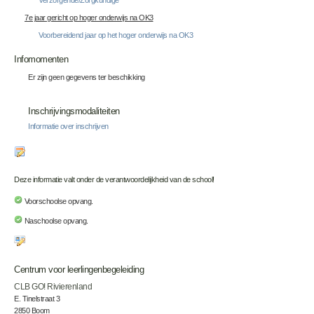
Verzorgende/Zorgkundige
7e jaar gericht op hoger onderwijs na OK3
Voorbereidend jaar op het hoger onderwijs na OK3
Infomomenten
Er zijn geen gegevens ter beschikking
Inschrijvingsmodaliteiten
Informatie over inschrijven
Deze informatie valt onder de verantwoordelijkheid van de school!
Voorschoolse opvang.
Naschoolse opvang.
Centrum voor leerlingenbegeleiding
CLB GO! Rivierenland
E. Tinelstraat 3
2850 Boom