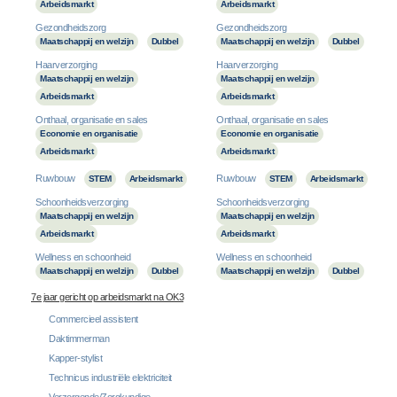
Arbeidsmarkt
Arbeidsmarkt
Gezondheidszorg
Gezondheidszorg
Maatschappij en welzijn
Dubbel
Maatschappij en welzijn
Dubbel
Haarverzorging
Haarverzorging
Maatschappij en welzijn
Maatschappij en welzijn
Arbeidsmarkt
Arbeidsmarkt
Onthaal, organisatie en sales
Onthaal, organisatie en sales
Economie en organisatie
Economie en organisatie
Arbeidsmarkt
Arbeidsmarkt
Ruwbouw
Ruwbouw
STEM
Arbeidsmarkt
STEM
Arbeidsmarkt
Schoonheidsverzorging
Schoonheidsverzorging
Maatschappij en welzijn
Maatschappij en welzijn
Arbeidsmarkt
Arbeidsmarkt
Wellness en schoonheid
Wellness en schoonheid
Maatschappij en welzijn
Dubbel
Maatschappij en welzijn
Dubbel
7e jaar gericht op arbeidsmarkt na OK3
Commercieel assistent
Daktimmerman
Kapper-stylist
Technicus industriële elektriciteit