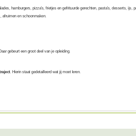
des, hamburgers, pizza's, frietjes en gefrituurde gerechten, pasta's, desserts, ijs,
nk, afruimen en schoonmaken.
Daar gebeurt een groot deel van je opleiding.
raject
. Hierin staat gedetailleerd wat jij moet leren.