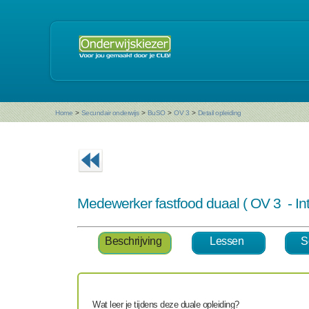
Home
>
Secundair onderwijs
>
BuSO
>
OV 3
>
Detail opleiding
Medewerker fastfood duaal ( OV 3 - I
Beschrijving
Lessen
S
Wat leer je tijdens deze duale opleiding?