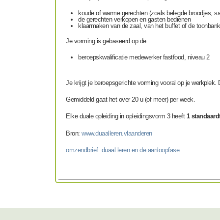
koude of warme gerechten (zoals belegde broodjes, sala
de gerechten verkopen en gasten bedienen
klaarmaken van de zaal, van het buffet of de toonba
Je vorming is gebaseerd op de
beroepskwalificatie
medewerker fastfood, niveau 2
Je krijgt je beroepsgerichte vorming vooral op je werkplek. 
Gemiddeld gaat het over 20 u (of meer) per week.
Elke duale opleiding in opleidingsvorm 3 heeft
1 standaardt
Bron:
www.duaalleren.vlaanderen
omzendbrief duaal leren en de aanloopfase