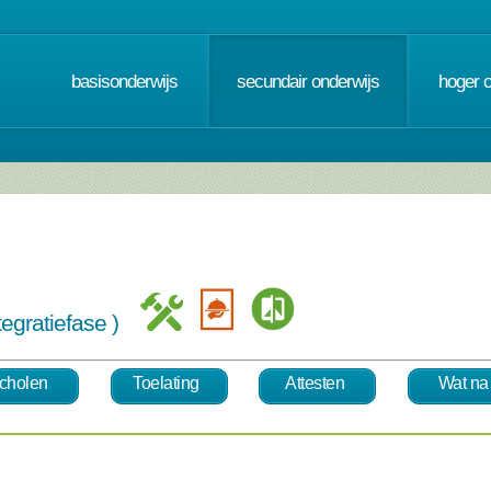
basisonderwijs
secundair onderwijs
hoger 
ntegratiefase )
cholen
Toelating
Attesten
Wat na