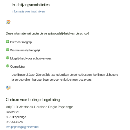
Inschrijvingsmodaliteiten
Informatie over inschrijven
Deze informatie valt onder de verantwoordelijkheid van de school!
Internaat mogelijk.
Warme maaltijd mogelijk.
Mogelijkheid voor schoolvervoer.
Opmerking
Leerlingen uit 1ste, 2de en 3de jaar gebruiken de schoolbussen; leerlingen uit hogere
jaren gebruiken het openbaar vervoer en krijgen een buzzypas.
Centrum voor leerlingenbegeleiding
Vrij CLB Westhoek-Houtland Regio Poperinge
Rekhof 22
8970 Poperinge
057 33 43 28
info.poperinge@clbwhl.be