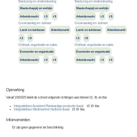
Basiszorg en ondersteuning
Basiszorg en ondersteuning
Maatschappij en welzijn
Maatschappij en welzijn
Arbeidsmarkt
t 3
t 9
Arbeidsmarkt
t 3
t 9
Groenaanleg en -beheer
Groenaanleg en -beheer
Land- en tuinbouw
Arbeidsmarkt
Land- en tuinbouw
Arbeidsmarkt
t 3
t 9
t 3
t 9
Onthaal, organisatie en sales
Onthaal, organisatie en sales
Economie en organisatie
Economie en organisatie
Arbeidsmarkt
t 3
t 9
Arbeidsmarkt
t 3
t 9
Opmerking
Vanaf 1/9/2025 biedt de school volgende richtingen aan binnen t3, t9, en tba
Integratiefase Assistent Plantaardige productie duaal
t3 t9 tba
Integratiefase Medewerker fastfood duaal
t3 t9 tba
Infomomenten
Er zijn geen gegevens ter beschikking