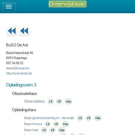
BuSO De Ast
Boeschepestraat 46
8970 Poperinge
057 34 65 51
deast@bcpop.be
http://www.deast.be
Opleidingsvorm 3
Observatiefase
Observatiefase
t 3
t 9
t ba
Opleidingsfase
Basis groenvoorziening en - decoratie
t 3
t 9
t ba
Basis horeca
t 3
t 9
t ba
Basis hout
t 3
t 9
t ba