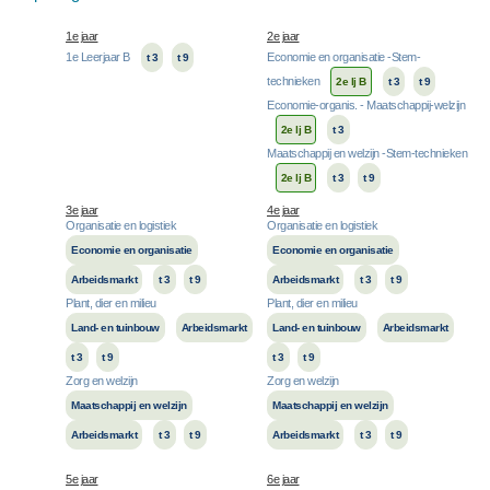
1e jaar
2e jaar
1e Leerjaar B
Economie en organisatie -Stem-
t 3
t 9
technieken
2e lj B
t 3
t 9
Economie-organis. - Maatschappij-welzijn
2e lj B
t 3
Maatschappij en welzijn -Stem-technieken
2e lj B
t 3
t 9
3e jaar
4e jaar
Organisatie en logistiek
Organisatie en logistiek
Economie en organisatie
Economie en organisatie
Arbeidsmarkt
t 3
t 9
Arbeidsmarkt
t 3
t 9
Plant, dier en milieu
Plant, dier en milieu
Land- en tuinbouw
Arbeidsmarkt
Land- en tuinbouw
Arbeidsmarkt
t 3
t 9
t 3
t 9
Zorg en welzijn
Zorg en welzijn
Maatschappij en welzijn
Maatschappij en welzijn
Arbeidsmarkt
t 3
t 9
Arbeidsmarkt
t 3
t 9
5e jaar
6e jaar