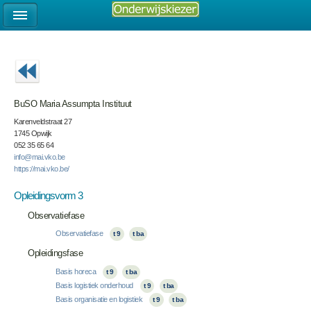
BuSO Maria Assumpta Instituut
Karenveldstraat 27
1745 Opwijk
052 35 65 64
info@mai.vko.be
https://mai.vko.be/
Opleidingsvorm 3
Observatiefase
Observatiefase
t 9
t ba
Opleidingsfase
Basis horeca
t 9
t ba
Basis logistiek onderhoud
t 9
t ba
Basis organisatie en logistiek
t 9
t ba