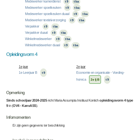
Medewerker kamerdienst
t 9
t ba
Medewerker spoelkeuken
t 9
t ba
Medewerker spoelkeuken duaal
t 9
t ba
Medewerker textielverzorging
t 9
t ba
Verpakker
t 9
t ba
Verpakker duaal
t 9
t ba
Winkelmedewerker
t 9
t ba
Winkelmedewerker duaal
t 9
t ba
Opleidingsvorm 4
1e jaar
2e jaar
1e Leerjaar B
Economie en organisatie - Voeding-
t 9
horeca
2e lj B
t 9
Opmerking
Sinds schooljaar 2024-2025
richt Maria Assumpta Instituut Kontich
o
pleidingsvorm 4 type
9
in (
OV4 - KanvASS
).
Infomomenten
Er zijn geen gegevens ter beschikking