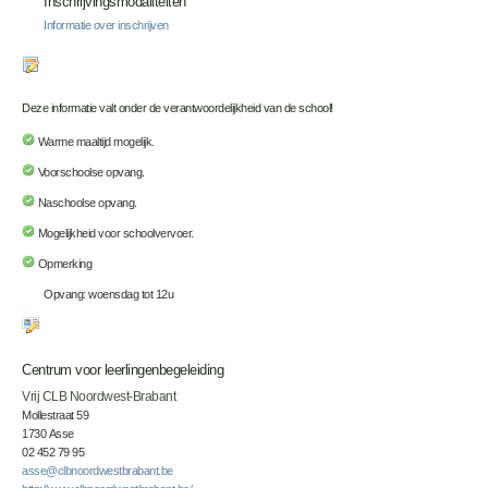
Inschrijvingsmodaliteiten
Informatie over inschrijven
Deze informatie valt onder de verantwoordelijkheid van de school!
Warme maaltijd mogelijk.
Voorschoolse opvang.
Naschoolse opvang.
Mogelijkheid voor schoolvervoer.
Opmerking
Opvang: woensdag tot 12u
Centrum voor leerlingenbegeleiding
Vrij CLB Noordwest-Brabant
Mollestraat 59
1730 Asse
02 452 79 95
asse@clbnoordwestbrabant.be