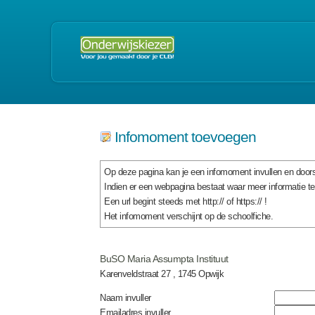
Infomoment toevoegen
Op deze pagina kan je een infomoment invullen en doors
Indien er een webpagina bestaat waar meer informatie t
Een url begint steeds met http:// of https:// !
Het infomoment verschijnt op de schoolfiche.
BuSO Maria Assumpta Instituut
Karenveldstraat 27 , 1745 Opwijk
Naam invuller
Emailadres invuller