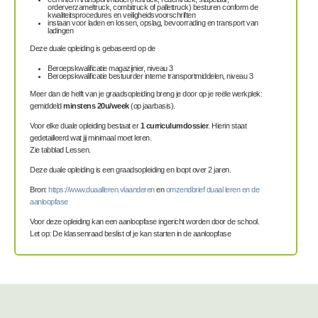
orderverzameltruck, combitruck of pallettruck) besturen conform de
kwaliteitsprocedures en veiligheidsvoorschriften
instaan voor laden en lossen, opslag, bevoorrading en transport van
ladingen
Deze duale opleiding is gebaseerd op de
Beroepskwalificatie magazijnier, niveau 3
Beroepskwalificatie bestuurder interne transportmiddelen, niveau 3
Meer dan de helft van je graadsopleiding breng je door op je reële werkplek:
gemiddeld
minstens 20u/week
(op jaarbasis).
Voor elke duale opleiding bestaat er
1
curriculumdossier
. Hierin staat
gedetailleerd wat jij minimaal moet leren.
Zie tabblad Lessen.
Deze duale opleiding is een graadsopleiding en loopt over 2 jaren.
Bron:
https://www.duaalleren.vlaanderen
en
omzendbrief duaal leren en de
aanloopfase
Voor deze opleiding kan een aanloopfase ingericht worden door de school.
Let op: De klassenraad beslist of je kan starten in de aanloopfase