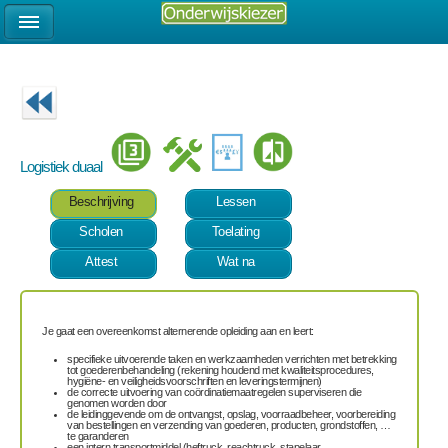
Logistiek duaal
Beschrijving
Lessen
Scholen
Toelating
Attest
Wat na
Je gaat een overeenkomst alternerende opleiding aan en leert:
specifieke uitvoerende taken en werkzaamheden verrichten met betrekking
tot goederenbehandeling (rekening houdend met kwaliteitsprocedures,
hygiëne- en veiligheidsvoorschriften en leveringstermijnen)
de correcte uitvoering van coördinatiemaatregelen superviseren die
genomen worden door
de leidinggevende om de ontvangst, opslag, voorraadbeheer, voorbereiding
van bestellingen en verzending van goederen, producten, grondstoffen, …
te garanderen
een intern transportmiddel (heftruck, reachtruck, stapelaar,