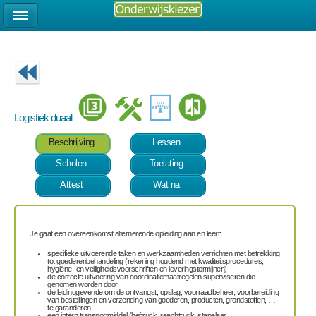
Logistiek duaal
Beschrijving
Lessen
Scholen
Toelating
Attest
Wat na
Je gaat een overeenkomst alternerende opleiding aan en leert:
specifieke uitvoerende taken en werkzaamheden verrichten met betrekking
tot goederenbehandeling (rekening houdend met kwaliteitsprocedures,
hygiëne- en veiligheidsvoorschriften en leveringstermijnen)
de correcte uitvoering van coördinatiemaatregelen superviseren die
genomen worden door
de leidinggevende om de ontvangst, opslag, voorraadbeheer, voorbereiding
van bestellingen en verzending van goederen, producten, grondstoffen, …
te garanderen
een intern transportmiddel (heftruck, reachtruck, stapelaar,