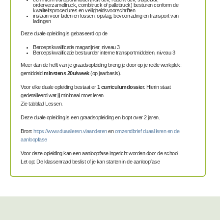
orderverzameltruck, combitruck of pallettruck) besturen conform de
kwaliteitsprocedures en veiligheidsvoorschriften
instaan voor laden en lossen, opslag, bevoorrading en transport van
ladingen
Deze duale opleiding is gebaseerd op de
Beroepskwalificatie magazijnier, niveau 3
Beroepskwalificatie bestuurder interne transportmiddelen, niveau 3
Meer dan de helft van je graadsopleiding breng je door op je reële werkplek:
gemiddeld
minstens 20u/week
(op jaarbasis).
Voor elke duale opleiding bestaat er
1
curriculumdossier
. Hierin staat
gedetailleerd wat jij minimaal moet leren.
Zie tabblad Lessen.
Deze duale opleiding is een graadsopleiding en loopt over 2 jaren.
Bron:
https://www.duaalleren.vlaanderen
en
omzendbrief duaal leren en de
aanloopfase
Voor deze opleiding kan een aanloopfase ingericht worden door de school.
Let op: De klassenraad beslist of je kan starten in de aanloopfase