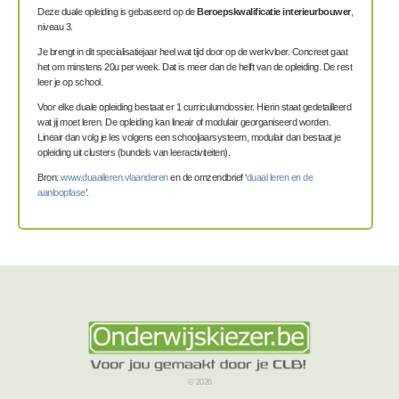
Deze duale opleiding is gebaseerd op de
Beroepskwalificatie interieurbouwer
,
niveau 3.
Je brengt in dit specialisatiejaar heel wat tijd door op de werkvloer. Concreet gaat
het om minstens 20u per week. Dat is meer dan de helft van de opleiding. De rest
leer je op school.
Voor elke duale opleiding bestaat er 1 curriculumdossier. Hierin staat gedetailleerd
wat jij moet leren. De opleiding kan lineair of modulair georganiseerd worden.
Lineair dan volg je les volgens een schooljaarsysteem, modulair dan bestaat je
opleiding uit clusters (bundels van leeractiviteiten).
Bron:
www.duaalleren.vlaanderen
en de omzendbrief ‘
duaal leren en de
aanloopfase
’.
© 2026