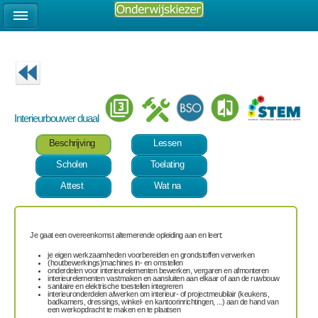
Interieurbouwer duaal
Beschrijving
Lessen
Scholen
Toelating
Attest
Wat na
Je gaat een overeenkomst alternerende opleiding aan en leert:
je eigen werkzaamheden voorbereiden en grondstoffen verwerken
(houtbewerkings)machines in- en omstellen
onderdelen voor interieurelementen bewerken, vergaren en afmonteren
interieurelementen vastmaken en aansluiten aan elkaar of aan de ruwbouw
sanitaire en elektrische toestellen integreren
interieuronderdelen afwerken om interieur- of projectmeubilair (keukens,
badkamers, dressings, winkel- en kantoorinrichtingen, ...) aan de hand van
een werkopdracht te maken en te plaatsen