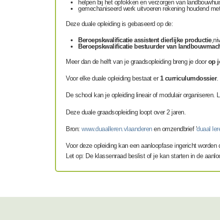
helpen bij het opfokken en verzorgen van landbouwhui
gemechaniseerd werk uitvoeren rekening houdend met de 
Deze duale opleiding is gebaseerd op de:
Beroepskwalificatie assistent dierlijke productie
,ni
Beroepskwalificatie bestuurder van landbouwmac
Meer dan de helft van je graadsopleiding breng je door
op j
Voor elke duale opleiding bestaat er
1 curriculumdossier
.
De school kan je opleiding lineair of modulair organiseren. 
Deze duale graadsopleiding loopt over 2 jaren.
Bron:
www.duaalleren.vlaanderen
en omzendbrief '
duaal le
Voor deze opleiding kan een aanloopfase ingericht worden 
Let op: De klassenraad beslist of je kan starten in de aanl