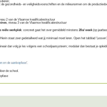
sdieren;
gezondheids- en veiligheidsvoorschriften en de milieunormen om de productiedoelstell
veau 2 van de Vlaamse kwalificatiestructuur
hines
, niveau 3 van de Vlaamse kwalificatiestructuur
e reële werkplek
: concreet gaat het over gemiddeld minstens
20u/ week
(op jaarbas
 Hierin staat zeer gedetailleerd wat jij minimaal moet leren. Open het tabblad ‘Lessen’
Lineair dan volg je les volgens een schooljaarsysteem; modulair dan bestaat je opleiding
ren en de aanloopfase
'.
door de school.
oopfase