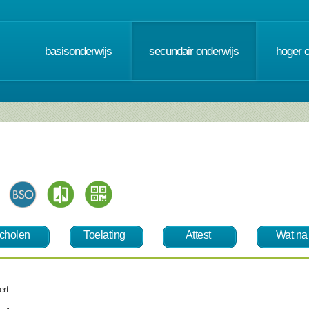
basisonderwijs
secundair onderwijs
hoger 
cholen
Toelating
Attest
Wat na
rt: