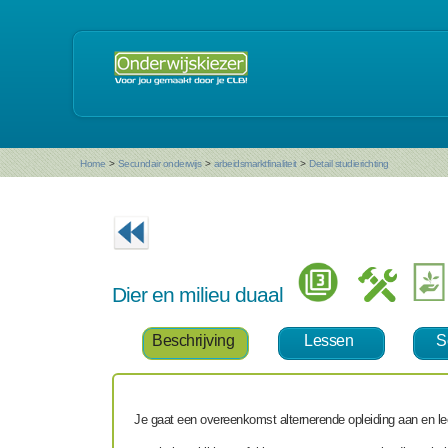
Home
>
Secundair onderwijs
>
arbeidsmarktfinaliteit
>
Detail studierichting
Dier en milieu duaal
Beschrijving
Lessen
S
Je gaat een overeenkomst alternerende opleiding aan en lee