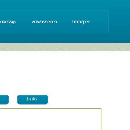
onderwijs
volwassenen
beroepen
Links