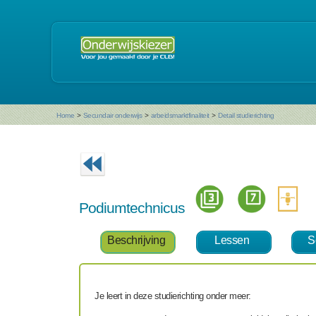
Home
>
Secundair onderwijs
>
arbeidsmarktfinaliteit
>
Detail studierichting
Podiumtechnicus
Beschrijving
Lessen
S
Je leert in deze studierichting onder meer: