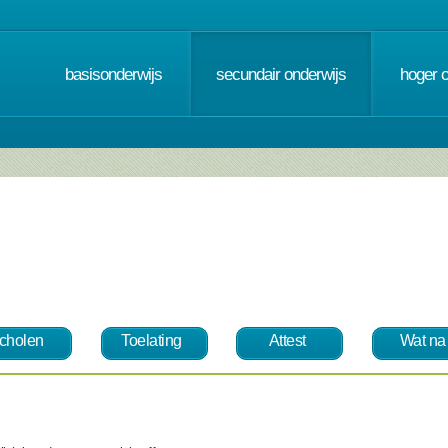
basisonderwijs
secundair onderwijs
hoger 
cholen
Toelating
Attest
Wat na