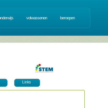
onderwijs
volwassenen
beroepen
Links