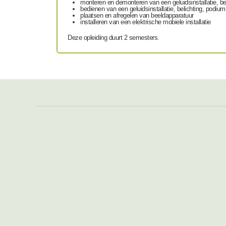
monteren en demonteren van een geluidsinstallatie, be
bedienen van een geluidsinstallatie, belichting, podi
plaatsen en afregelen van beeldapparatuur
installeren van een elektrische mobiele installatie
Deze opleiding duurt 2 semesters.