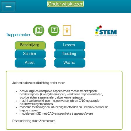
Trappenmaker
Beschrijving
Lessen
Scholen
Toelating
Attest
Wat na
Je leert in deze studierichting onder meer:
eenvoudige en complexe trappen zoals rechte steektrappen,
bordestrappen, (kwart)draaitrappen, verdreven trappen ontleden,
voorbereiden, samenstellen, afwerken en plaatsen
machinale bewerkingen met conventionele en CNC-gestuurde
houtbewerkingsmachines
moderne technologieën, uitvoeringsmethoden en -technieken voor de
trappenmaker
modelleren in 3D met CAD en specifieke trappensoftware
Deze opleiding duurt 2 semesters.