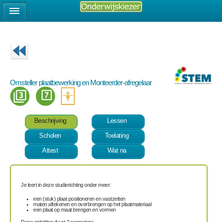
Omsteller plaatbewerking en Monteerder-afregelaar
Beschrijving
Lessen
Scholen
Toelating
Attest
Wat na
Je leert in deze studierichting onder meer:
een (stuk) plaat positioneren en vastzetten
maten aftekenen en overbrengen op het plaatmateriaal
een plaat op maat brengen en vormen
Deze opleiding duurt 2 semesters.