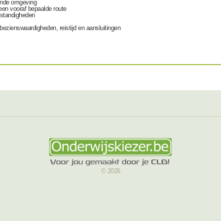
kende omgeving
een vooraf bepaalde route
omstandigheden
 bezienswaardigheden, reistijd en aansluitingen
© 2026