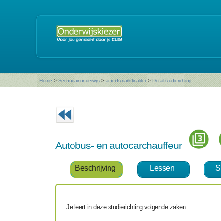
Home
>
Secundair onderwijs
>
arbeidsmarktfinaliteit
>
Detail studierichting
Autobus- en autocarchauffeur
Beschrijving
Lessen
S
Je leert in deze studierichting volgende zaken: