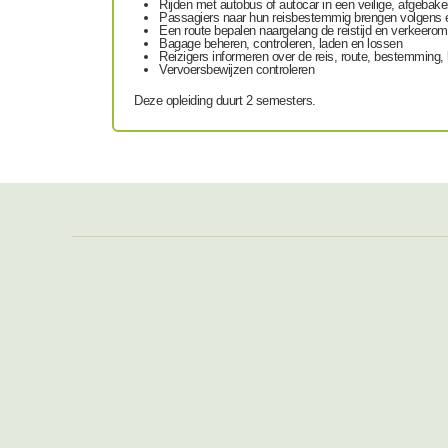
Rijden met autobus of autocar in een veilige, afgeba
Passagiers naar hun reisbestemmig brengen volgens 
Een route bepalen naargelang de reistijd en verkeer
Bagage beheren, controleren, laden en lossen
Reizigers informeren over de reis, route, bestemming,
Vervoersbewijzen controleren
Deze opleiding duurt 2 semesters.