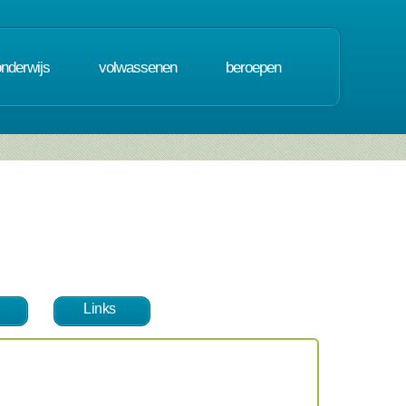
onderwijs
volwassenen
beroepen
Links