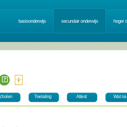
basisonderwijs
secundair onderwijs
hoger 
cholen
Toelating
Attest
Wat na