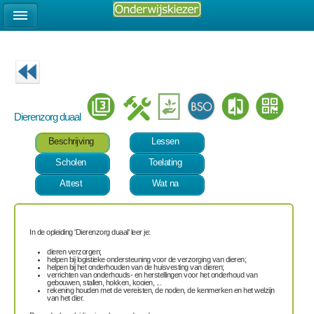
Dierenzorg duaal
Beschrijving
Lessen
Scholen
Toelating
Attest
Wat na
In de opleiding 'Dierenzorg duaal' leer je:
dieren verzorgen;
helpen bij logistieke ondersteuning voor de verzorging van dieren;
helpen bij het onderhouden van de huisvesting van dieren;
verrichten van onderhouds- en herstellingen voor het onderhoud van
gebouwen, stallen, hokken, kooien, ...
rekening houden met de vereisten, de noden, de kenmerken en het welzijn
van het dier.