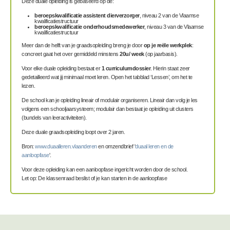
Deze duale opleiding is gebaseerd op de:
beroepskwalificatie assistent dierverzorger
, niveau 2 van de Vlaamse
kwalificatiestructuur
beroepskwalificatie onderhoudsmedewerker
, niveau 3 van de Vlaamse
kwalificatiestructuur
Meer dan de helft van je graadsopleiding breng je door
op je reële werkplek
:
concreet gaat het over gemiddeld minstens
20u/ week
(op jaarbasis).
Voor elke duale opleiding bestaat er
1 curriculumdossier
. Hierin staat zeer
gedetailleerd wat jij minimaal moet leren. Open het tabblad ‘Lessen’, om het te
lezen.
De school kan je opleiding lineair of modulair organiseren. Lineair dan volg je les
volgens een schooljaarsysteem; modulair dan bestaat je opleiding uit clusters
(bundels van leeractiviteiten).
Deze duale graadsopleiding loopt over 2 jaren.
Bron:
www.duaalleren.vlaanderen
en omzendbrief '
duaal leren en de
aanloopfase
'.
Voor deze opleiding kan een aanloopfase ingericht worden door de school.
Let op: De klassenraad beslist of je kan starten in de aanloopfase