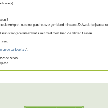
ficatie(s):
iveau 3
je reële werkplek: concreet gaat het over gemiddeld minstens 20u/week (op jaarbasis)
ierin staat gedetailleerd wat jij minimaal moet leren.Zie tabblad 'Lessen'.
 jaren.
en en de aanloopfase
’.
door de school.
oopfase