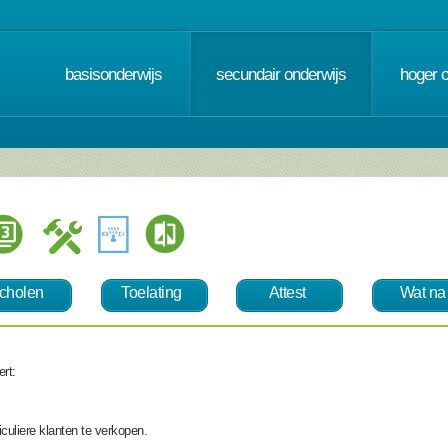
basisonderwijs
secundair onderwijs
hoger 
cholen
Toelating
Attest
Wat na
ert:
culiere klanten te verkopen.