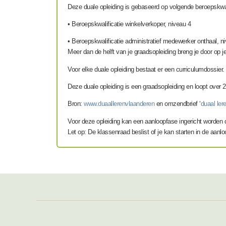
Deze duale opleiding is gebaseerd op volgende beroepskwali
• Beroepskwalificatie winkelverkoper, niveau 4
• Beroepskwalificatie administratief medewerker onthaal, n
Meer dan de helft van je graadsopleiding breng je door op 
Voor elke duale opleiding bestaat er een curriculumdossier. H
Deze duale opleiding is een graadsopleiding en loopt over 2
Bron:
www.duaallerenvlaanderen
en omzendbrief ‘
duaal ler
Voor deze opleiding kan een aanloopfase ingericht worden 
Let op: De klassenraad beslist of je kan starten in de aanl