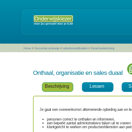
Home
>
Secundair onderwijs
>
arbeidsmarktfinaliteit
>
Detail studierichting
Onthaal, organisatie en sales duaal
Beschrijving
Lessen
S
Je gaat een overeenkomst alternerende opleiding aan en le
personen correct te onthalen en informeren,
een beperkt aantal administratieve taken uit te voeren
klantgericht te werken om producten/diensten aan parti