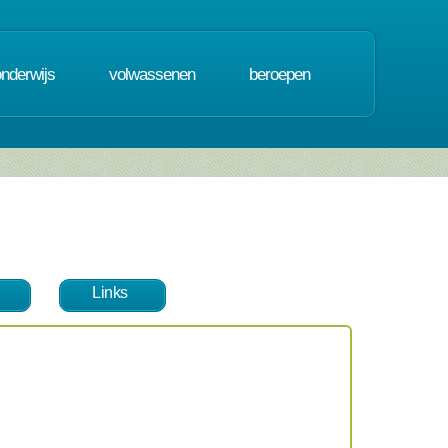
onderwijs
volwassenen
beroepen
Links