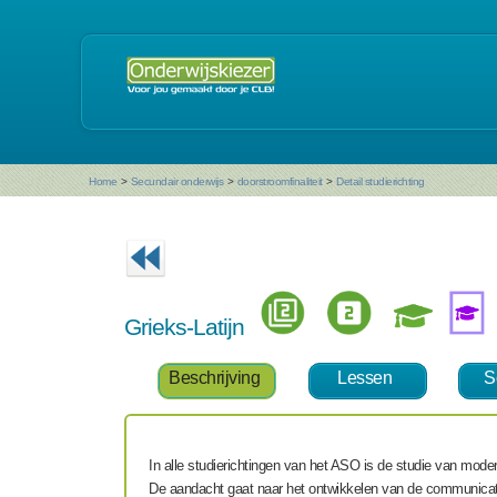
Home
>
Secundair onderwijs
>
doorstroomfinaliteit
>
Detail studierichting
Grieks-Latijn
Beschrijving
Lessen
S
In alle studierichtingen van het ASO is de studie van moder
De aandacht gaat naar het ontwikkelen van de communicatiev