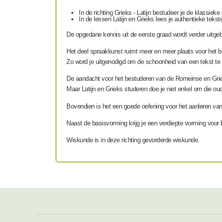
In de richting Grieks - Latijn bestudeer je de klassiek
In de lessen Latijn en Grieks lees je authentieke tekst
De opgedane kennis uit de eerste graad wordt verder uitgeb
Het deel spraakkunst ruimt meer en meer plaats voor het b
Zo word je uitgenodigd om de schoonheid van een tekst te 
De aandacht voor het bestuderen van de Romeinse en Grieks
Maar Latijn en Grieks studeren doe je niet enkel om die ou
Bovendien is het een goede oefening voor het aanleren va
Naast de basisvorming krijg je een verdiepte vorming voor
Wiskunde is in deze richting gevorderde wiskunde.