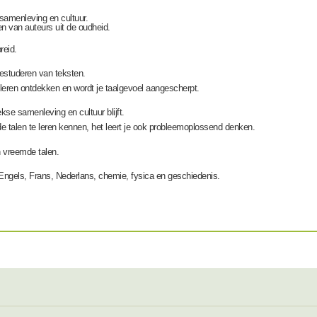
e samenleving en cultuur.
en van auteurs uit de oudheid.
reid.
estuderen van teksten.
leren ontdekken en wordt je taalgevoel aangescherpt.
e samenleving en cultuur blijft.
de talen te leren kennen, het leert je ook probleemoplossend denken.
n vreemde talen.
 Engels, Frans, Nederlans, chemie, fysica en geschiedenis.