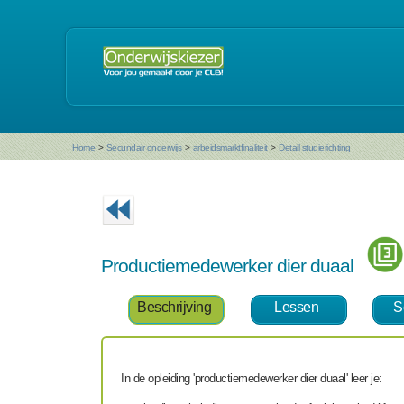
Home
>
Secundair onderwijs
>
arbeidsmarktfinaliteit
>
Detail studierichting
Productiemedewerker dier duaal
Beschrijving
Lessen
S
In de opleiding 'productiemedewerker dier duaal' leer je: