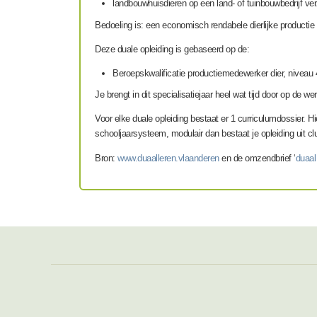
landbouwhuisdieren op een land- of tuinbouwbedrijf ver
Bedoeling is: een economisch rendabele dierlijke productie t
Deze duale opleiding is gebaseerd op de:
Beroepskwalificatie productiemedewerker dier, niveau 
Je brengt in dit specialisatiejaar heel wat tijd door op de 
Voor elke duale opleiding bestaat er 1 curriculumdossier. Hie
schooljaarsysteem, modulair dan bestaat je opleiding uit clu
Bron:
www.duaalleren.vlaanderen
en de omzendbrief ‘
duaal