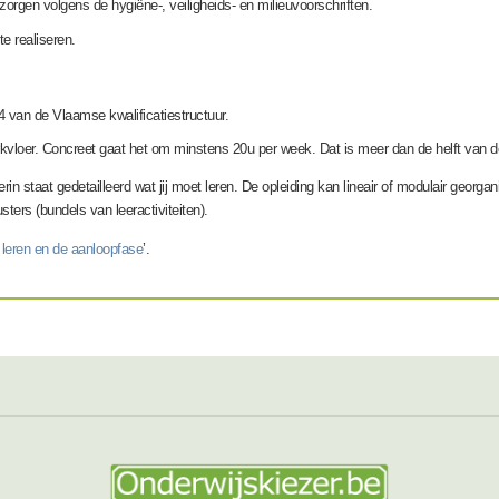
zorgen volgens de hygiëne-, veiligheids- en milieuvoorschriften.
e realiseren.
4 van de Vlaamse kwalificatiestructuur.
werkvloer. Concreet gaat het om minstens 20u per week. Dat is meer dan de helft van de
rin staat gedetailleerd wat jij moet leren. De opleiding kan lineair of modulair georga
sters (bundels van leeractiviteiten).
 leren en de aanloopfase
’.