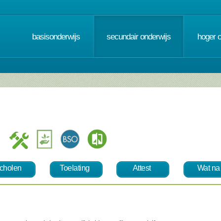
basisonderwijs
secundair onderwijs
hoger 
cholen
Toelating
Attest
Wat na