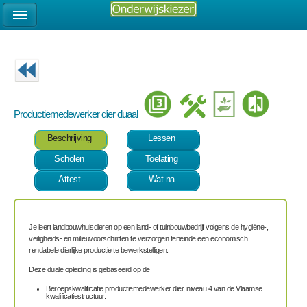
Productiemedewerker dier duaal
Beschrijving
Lessen
Scholen
Toelating
Attest
Wat na
Je leert landbouwhuisdieren op een land- of tuinbouwbedrijf volgens de hygiëne-,
veiligheids- en milieuvoorschriften te verzorgen teneinde een economisch
rendabele dierlijke productie te bewerkstelligen.
Deze duale opleiding is gebaseerd op de
Beroepskwalificatie productiemedewerker dier, niveau 4 van de Vlaamse
kwalificatiestructuur.