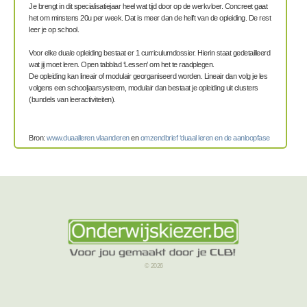
Je brengt in dit specialisatiejaar
heel wat tijd door op de werkvloer. Concreet gaat
het om minstens 20u per week. Dat is meer dan de helft van de opleiding. De rest
leer je op school.
Voor elke duale opleiding bestaat er 1
cu
rri
culumdossier. Hierin st
aat gedetailleerd
wat jij moet leren.
Open tabblad ‘Lessen
’ om het te raadplegen.
De opleiding kan lineair of modulair georganiseerd worden. Lineair dan
volg je les
volgens een schooljaarsys
teem, modulair dan bestaat je opleiding uit clusters
(bundels van leeractiviteiten).
Bron:
www.duaalleren.vlaanderen
en
omzendbrief ‘duaal leren en de aanloopfase
© 2026