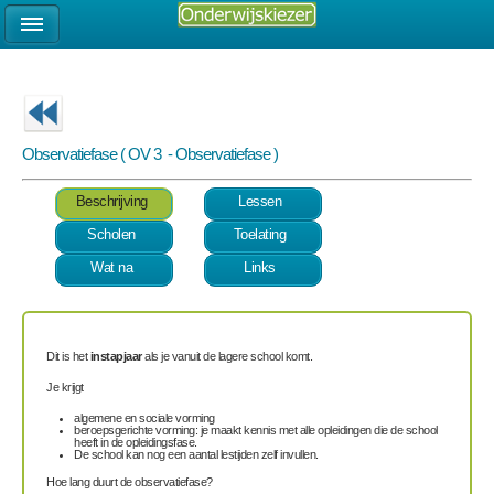
Observatiefase ( OV 3 - Observatiefase )
Beschrijving
Lessen
Scholen
Toelating
Wat na
Links
Dit is het
instapjaar
als je vanuit de lagere school komt.
Je krijgt
algemene en sociale vorming
beroepsgerichte vorming: je maakt kennis met alle opleidingen die de school
heeft in de opleidingsfase.
De school kan nog een aantal lestijden zelf invullen.
Hoe lang duurt de observatiefase?