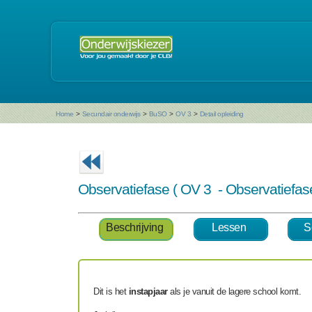
Home
>
Secundair onderwijs
>
BuSO
>
OV 3
>
Detail opleiding
Observatiefase ( OV 3 - Observatiefas
Beschrijving
Lessen
S
Dit is het
instapjaar
als je vanuit de lagere school komt.