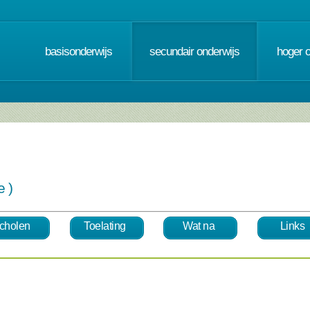
basisonderwijs
secundair onderwijs
hoger 
e )
cholen
Toelating
Wat na
Links