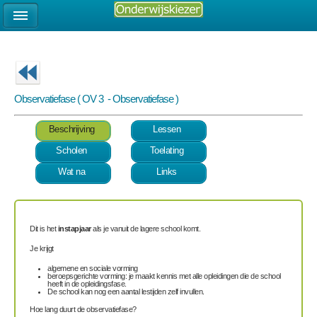
Observatiefase ( OV 3 - Observatiefase )
Beschrijving
Lessen
Scholen
Toelating
Wat na
Links
Dit is het
instapjaar
als je vanuit de lagere school komt.
Je krijgt
algemene en sociale vorming
beroepsgerichte vorming: je maakt kennis met alle opleidingen die de school
heeft in de opleidingsfase.
De school kan nog een aantal lestijden zelf invullen.
Hoe lang duurt de observatiefase?