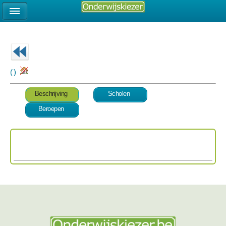
( )
Beschrijving
Scholen
Beroepen