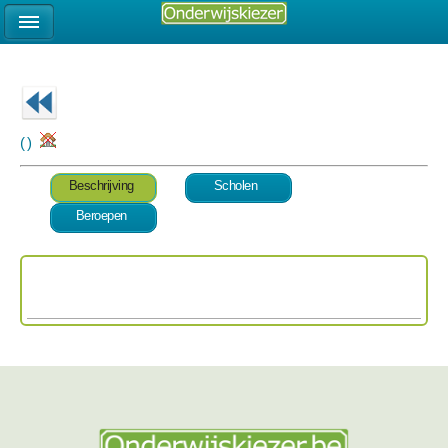
( )
Beschrijving
Scholen
Beroepen