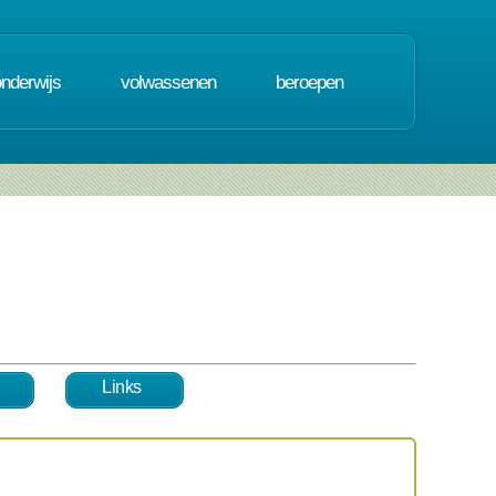
onderwijs
volwassenen
beroepen
Links