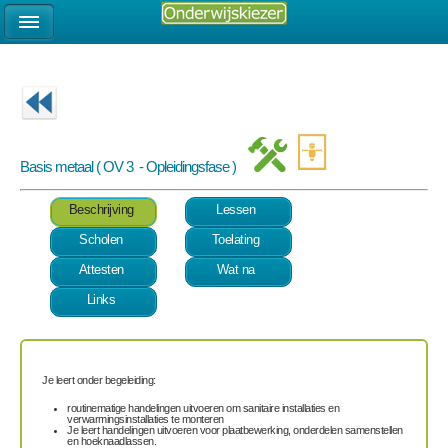
Basis metaal ( OV 3 - Opleidingsfase )
Beschrijving
Lessen
Scholen
Toelating
Attesten
Wat na
Links
Je leert onder begeleiding:
routinematige handelingen uitvoeren om sanitaire installaties en
verwarmingsinstallaties te monteren
Je leert handelingen uitvoeren voor plaatbewerking, onderdelen samenstellen
en hoeknaadlassen.