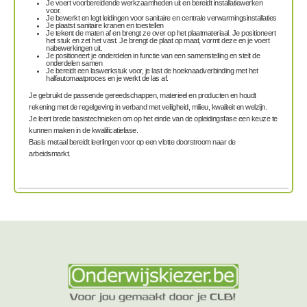
Je voert voorbereidende werkzaamheden uit en bereidt installatiewerken
voor.
Je bewerkt en legt leidingen voor sanitaire en centrale verwarmingsinstallaties
Je plaatst sanitaire kranen en toestellen
Je tekent de maten af en brengt ze over op het plaatmateriaal. Je positioneert
het stuk en zet het vast. Je brengt de plaat op maat, vormt deze en je voert
nabewerkingen uit.
Je positioneert je onderdelen in functie van een samenstelling en stelt de
onderdelen samen
Je bereidt een laswerkstuk voor, je last de hoeknaadverbinding met het
halfautomaatproces en je werkt de las af.
Je gebruikt de passende gereedschappen, materieel en producten en houdt
rekening met de regelgeving in verband met veiligheid, milieu, kwaliteit en welzijn.
Je leert brede basistechnieken om op het einde van de opleidingsfase een keuze te
kunnen maken in de kwalificatiefase.
Basis metaal bereidt leerlingen voor op een vlotte doorstroom naar de
arbeidsmarkt.