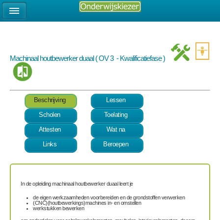
Machinaal houtbewerker duaal ( OV 3 - Kwalificatiefase )
Beschrijving
Lessen
Scholen
Toelating
Attesten
Wat na
Links
Beroepen
In de opleiding machinaal houtbewerker duaal leert je
de eigen werkzaamheden voorbereiden en de grondstoffen verwerken
(CNC)(houtbewerkings)machines in- en omstellen
werkstukken bewerken