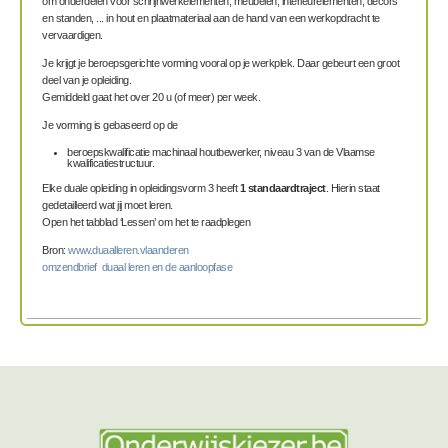
om onderdelen voor schrijnwerkelementen, meubelen, interieurelementen, decors
en standen, ... in hout en plaatmateriaal aan de hand van een werkopdracht te
vervaardigen.
Je krijgt je beroepsgerichte vorming vooral op je werkplek. Daar gebeurt een groot
deel van je opleiding.
Gemiddeld gaat het over 20 u (of meer) per week.
Je vorming is gebaseerd op de
beroepskwalificatie
machinaal houtbewerker,
niveau 3 van de Vlaamse
kwalificatiestructuur.
Elke duale opleiding in opleidingsvorm 3 heeft
1 standaardtraject
. Hierin staat
gedetailleerd wat jij moet leren.
Open het tabblad ‘Lessen’ om het te raadplegen
Bron:
www.duaalleren.vlaanderen
omzendbrief duaal leren en de aanloopfase