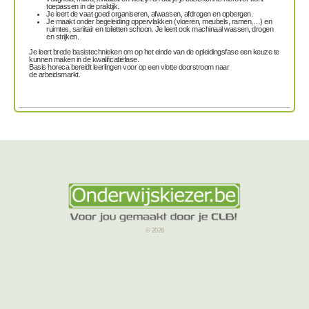
toepassen in de praktijk.
Je leert de vaat goed
organiseren, afwassen, afdrogen en opbergen.
Je
maakt
onder begeleiding
oppervlakken (vloeren, meubels, ramen,…) en
ruimtes, sanitair en toiletten schoon
. Je leert ook
machinaal wassen, drogen
en strijken.
Je leert brede basistechnieken om op het einde van de opleidingsfase een keuze te
kunnen maken in de kwalificatiefase.
Basis horeca bereidt leerlingen voor op een vlotte doorstroom naar
de arbeidsmarkt.
© 2026