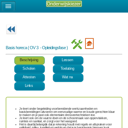
Basis horeca ( OV 3 - Opleidingsfase )
Beschrijving
Lessen
Scholen
Toelating
Attesten
Wat na
Links
Je leert onder begeleiding voorbereidende werkzaamheden en
basisbereidingen uitvoeren om
eenvoudige warme en koude gerechten klaar
te maken
en je past ook
elementaire dresseertechnieken
toe.
Je leert ook om de
vaat te doen en de schoonmaak van oppervlakken,
ruimtes en sanitair,
en zorgt voor het
wasgoed
.
Het is daarbij belangrijk dat je rekening houdt met
regels en afspraken
voor
veiligheid, milieu, kwaliteit en welzijn en dat je je basiskennis hierover kunt