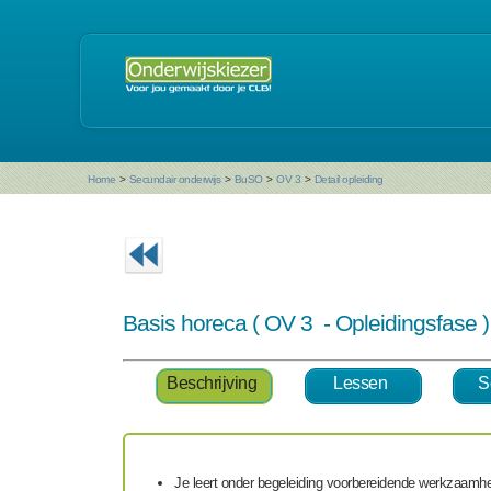
Home
>
Secundair onderwijs
>
BuSO
>
OV 3
>
Detail opleiding
Basis horeca ( OV 3 - Opleidingsfase
Beschrijving
Lessen
S
Je leert onder begeleiding voorbereidende werkzaamh