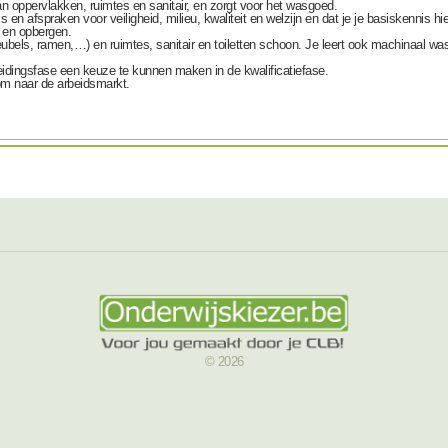
 oppervlakken, ruimtes en sanitair,
en zorgt voor het
wasgoed
.
ls en afspraken
voor veiligheid, milieu, kwaliteit en welzijn en dat je je basiskennis h
 en opbergen.
ubels, ramen,…) en ruimtes, sanitair en toiletten schoon
. Je leert ook
machinaal wass
eidingsfase een keuze te kunnen maken in de kwalificatiefase.
oom naar de arbeidsmarkt.
© 2026