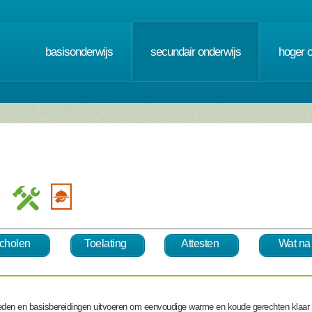
basisonderwijs
secundair onderwijs
hoger 
 )
cholen
Toelating
Attesten
Wat na
eden en basisbereidingen uitvoeren om
eenvoudige warme en koude gerechten klaar