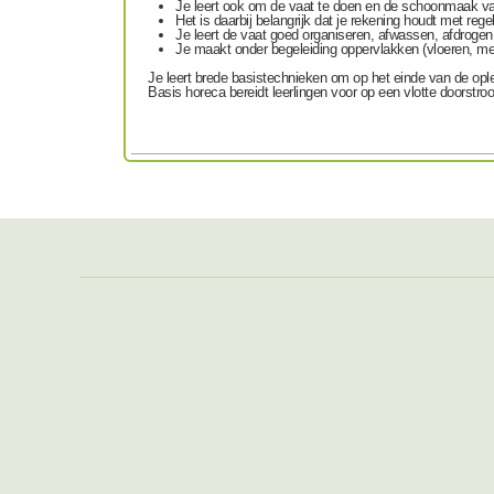
Je leert ook om de
vaat te doen en de schoonmaak van
Het is daarbij belangrijk dat je rekening houdt met
rege
Je leert de vaat goed
organiseren, afwassen, afdrogen
Je
maakt
onder begeleiding
oppervlakken (vloeren, me
Je leert brede basistechnieken om op het einde van de opl
Basis horeca bereidt leerlingen voor op een vlotte doorstr