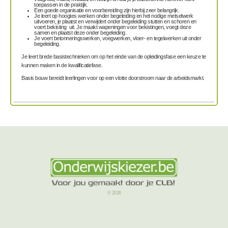
toepassen in de praktijk.
Een goede
organisatie en voorbereiding
zijn hierbij zeer belangrijk.
Je leert
op hoogtes werken
onder begeleiding en het nodige
metselwerk
uitvoeren
, je plaatst en verwijdert onder begeleiding
stutten en schoren
en
voert
bekisting
uit. Je maakt wapeningen voor bekistingen, voegt deze
samen en plaatst deze onder begeleiding.
Je voert
betonneringswerken, voegwerken, vloer- en tegelwerken
uit onder
begeleiding.
Je leert brede basistechnieken om op het einde van de opleidingsfase een keuze te
kunnen maken in de kwalificatiefase.
Basis bouw bereidt leerlingen voor op een vlotte doorstroom naar de arbeidsmarkt.
© 2026