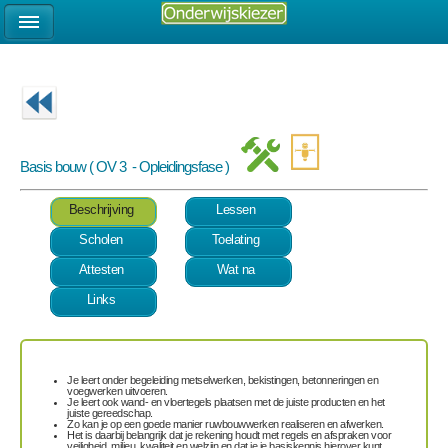
Basis bouw ( OV 3 - Opleidingsfase )
Beschrijving
Lessen
Scholen
Toelating
Attesten
Wat na
Links
Je leert onder begeleiding
metselwerken, bekistingen, betonneringen en
voegwerken
uitvoeren.
Je leert ook
wand- en vloertegels plaatsen
met de juiste producten en het
juiste gereedschap.
Zo kan je op een goede manier
ruwbouwwerken realiseren en afwerken
.
Het is daarbij belangrijk dat je rekening houdt met
regels en afspraken
voor
veiligheid, milieu, kwaliteit en welzijn en dat je je basiskennis hierover kunt