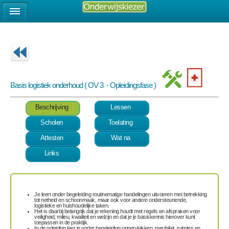
Basis logistiek onderhoud ( OV 3 - Opleidingsfase )
Beschrijving
Lessen
Scholen
Toelating
Attesten
Wat na
Links
Je leert onder begeleiding routinematige handelingen uitvoeren met betrekking
tot
netheid en schoonmaak,
maar ook voor andere
ondersteunende,
logistieke en huishoudelijke taken
.
Het is daarbij belangrijk dat je rekening houdt met
regels en afspraken
voor
veiligheid, milieu, kwaliteit en welzijn en dat je je basiskennis hierover kunt
toepassen in de praktijk.
In de opleiding leer je onder begeleiding
oppervlakken, meubilair, ruimtes en