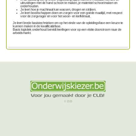
uitrustingen
met de hand
schoon te maken,
je
materieel schoonmaken en
onderhouden.
Je leert hoe je
machinaal
kan
wassen, drogen en strijken
.
Je leert b
oodschappen doen
en
zorgen voor een goede maaltijd
, met respect
voor de zorgvrager en voor het woon- en leefklimaat.
Je leert brede basistechnieken om op het einde van de opleidingsfase een keuze te
kunnen maken in de kwalificatiefase.
Basis logistiek onderhoud bereidt leerlingen voor op een vlotte doorstroom naar de
arbeidsmarkt.
© 2026