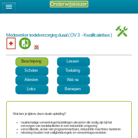
Medewerker textielverzorging duaal ( OV 3 - Kwalificatiefase )
Beschrijving
Lessen
Scholen
Toelating
Attesten
Wat na
Links
Beroepen
Wat leer je tijdens deze duale opleiding?
routinematige verwerkingshandelingen uitvoeren die nodig zijn bij het
verzorgen van textielartikelen in een industriële omgeving
verschillende, al dan niet programmeerbare, industriële machines hanteren
rekening houden met veiligheidsregels en verwerkingsvereisten