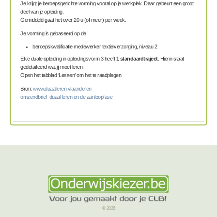
Je krijgt je beroepsgerichte vorming vooral op je werkplek. Daar gebeurt een groot
deel van je opleiding.
Gemiddeld gaat het over 20 u (of meer) per week.
Je vorming is gebaseerd op de
beroepskwalificatie medewerker textielverzorging, niveau 2
Elke duale opleiding in opleidingsvorm 3 heeft
1 standaardtraject
. Hierin staat
gedetailleerd wat jij moet leren.
Open het tabblad ‘Lessen’ om het te raadplegen
Bron:
www.duaalleren.vlaanderen
omzendbrief duaal leren en de aanloopfase
© 2026