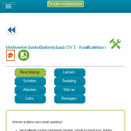
Medewerker (banket)bakkerij duaal ( OV 3 - Kwalificatiefase )
Beschrijving
Lessen
Scholen
Toelating
Attesten
Wat na
Links
Beroepen
Wat leer je tijdens deze duale opleiding?
Verschillende soorten (gist)degen (broden, zachte en harde luxe, taarten,