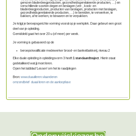
gerezen bladerdeegproducten, gezondheidsgerelateerde producten, …) en
verschillende soorten degen en beslagen (vet- , kook- en
bladerdeegproducten, producten van beslagen, producten met beslagen,
gezondheidsgerelateerde producten, …) te bereiden, te verwerken, te
bakken, af te werken, te bewaren en te verpakken.
Je krijgt je beroepsgerichte vorming vooral op je werkplek. Daar gebeurt een groot
deel van je opleiding.
Gemiddeld gaat het over 20 u (of meer) per week.
Je vorming is gebaseerd op de
beroepskwalificatie medewerker brood- en banketbakkerij, niveau 2
Elke duale opleiding in opleidingsvorm 3 heeft
1 standaardtraject
. Hierin staat
gedetailleerd wat jij moet leren.
Open het tabblad ‘Lessen’ om het te raadplegen
Bron:
www.duaalleren.vlaanderen
omzendbrief duaal leren en de aanloopfase