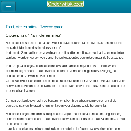
Plant, dier en milieu - Tweede graad
Studierichting "Plant, dier en milieu"
Ben je geïnteresseerd in de natuur? Werk je graag buiten? Dan is deze praktische opleiding
met arbeidsfinaliteit misschien iets voor jou?
In de brede 2
e
graad komen zowel plant en milieu, dier en milieu als mechanisatie en techniek
aan bod. Hierdoor worden veel verschillende keuzeopties opengelaten naar de 3e graad toe.
In de 2
e
graad leer je al doende de brede waaier aan teelten (landbouw- , tuinbouw- en
bloementeelt) kennen. Je leert over de bodem, de vermeerdering en de verzorging, het
oogsten en de verwerking van planten.
Op de werkvloer leer je ook dieren op een respectvolle manier verzorgen. Met aandacht voor
hun welzijn, gezondheid en ontwikkeling. Je leert over hun voeding, huisvesting en je leert hoe
je er mee kan kweken.
Je leert ook landbouwmachines besturen en taken in de tuinaanleg uitvoeren om bij de
overgang naar de 3
e
graad te kunnen kiezen voor datgene wat je het beste ligt.
Al doende leer je de machines, de gereedschappen, het materiaal en de uitrusting kennen,
gebruiken en onderhouden. Je leert over dierenwelzijn, ecologisch en duurzaam omgaan met
de groene sector.
Later kan je je kennis en kunde gebruiken om in de land- of tuinbouw te werken of om een