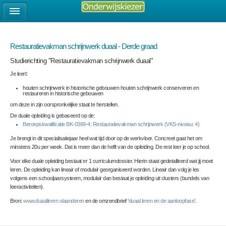
Restauratievakman schrijnwerk duaal - Derde graad
Studierichting "Restauratievakman schrijnwerk duaal"
Je leert:
houten schrijnwerk in historische gebouwen
houten schrijnwerk conserveren en
restaureren in historische gebouwen
om deze in zijn oorspronkelijke staat te herstellen.
De duale opleiding is gebaseerd op de:
Beroepskwalificatie BK-0369-4: Restauratievakman schrijnwerk (VKS-niveau: 4)
Je brengt in dit specialisatiejaar heel wat tijd door op de werkvloer. Concreet gaat het om
minstens 20u per week. Dat is meer dan de helft van de opleiding. De rest leer je op school.
Voor elke duale opleiding bestaat er 1 curriculumdossier. Hierin staat gedetailleerd wat jij moet
leren. De opleiding kan lineair of modulair georganiseerd worden. Lineair dan volg je les
volgens een schooljaarsysteem, modulair dan bestaat je opleiding uit clusters (bundels van
leeractiviteiten).
Bron:
www.duaalleren.vlaanderen
en de omzendbrief ‘
duaal leren en de aanloopfase
’.