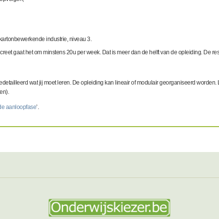
kartonbewerkende industrie, niveau 3.
oncreet gaat het om minstens 20u per week. Dat is meer dan de helft van de opleiding. De res
gedetailleerd wat jij moet leren. De opleiding kan lineair of modulair georganiseerd worden.
en).
 de aanloopfase
’.