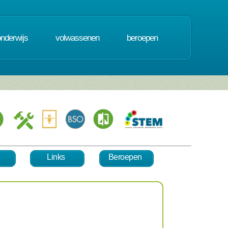
onderwijs
volwassenen
beroepen
Links
Beroepen