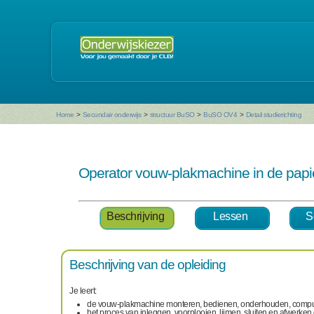
Home
>
Secundair onderwijs
>
structuur BuSO
>
BuSO OV4
>
Detail studierichting
Operator vouw-plakmachine in de papi
Beschrijving
Lessen
S
Beschrijving van de opleiding
Je leert:
de vouw-plakmachine monteren, bedienen, onderhouden, compute
het proces van inleggen, voorplooien, lijmen, sluiten en afwerke