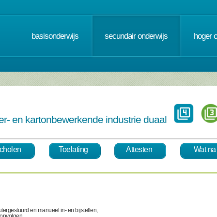
basisonderwijs
secundair onderwijs
hoger 
er- en kartonbewerkende industrie duaal
cholen
Toelating
Attesten
Wat na
rgestuurd en manueel in- en bijstellen;
n opvolgen,