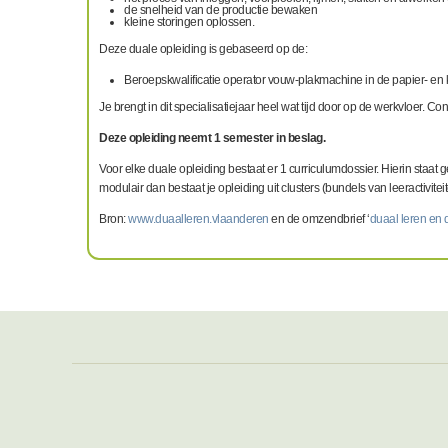
de snelheid van de productie bewaken
kleine storingen oplossen.
Deze duale opleiding is gebaseerd op de:
Beroepskwalificatie operator vouw-plakmachine in de papier- en 
Je brengt in dit specialisatiejaar heel wat tijd door op de werkvloer. C
Deze opleiding neemt 1 semester in beslag.
Voor elke duale opleiding bestaat er 1 curriculumdossier. Hierin staat 
modulair dan bestaat je opleiding uit clusters (bundels van leeractiviteit
Bron:
www.duaalleren.vlaanderen
en de omzendbrief ‘
duaal leren en