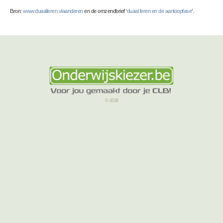
Bron:
www.duaalleren.vlaanderen
en de omzendbrief ‘
duaal leren en de aanloopfase
’.
© 2026