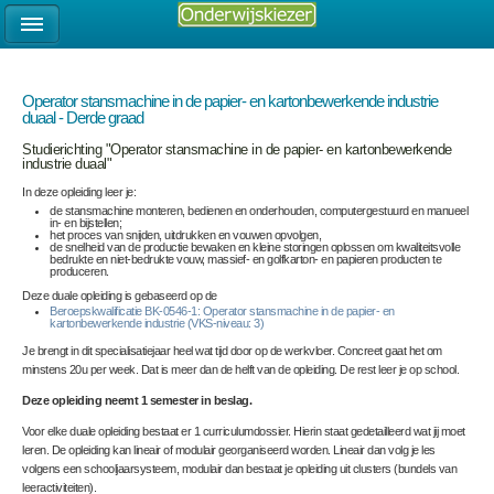
Operator stansmachine in de papier- en kartonbewerkende industrie
duaal - Derde graad
Studierichting "Operator stansmachine in de papier- en kartonbewerkende
industrie duaal"
In deze opleiding leer je:
de stansmachine monteren, bedienen en onderhouden, computergestuurd en manueel
in- en bijstellen;
het proces van snijden, uitdrukken en vouwen opvolgen,
de snelheid van de productie bewaken en kleine storingen oplossen om kwaliteitsvolle
bedrukte en niet-bedrukte vouw, massief- en golfkarton- en papieren producten te
produceren.
Deze duale opleiding is gebaseerd op de
Beroepskwalificatie BK-0546-1: Operator stansmachine in de papier- en
kartonbewerkende industrie (VKS-niveau: 3)
Je brengt in dit specialisatiejaar heel wat tijd door op de werkvloer. Concreet gaat het om
minstens 20u per week. Dat is meer dan de helft van de opleiding. De rest leer je op school.
Deze opleiding neemt 1 semester in beslag.
Voor elke duale opleiding bestaat er 1 curriculumdossier. Hierin staat gedetailleerd wat jij moet
leren. De opleiding kan lineair of modulair georganiseerd worden. Lineair dan volg je les
volgens een schooljaarsysteem, modulair dan bestaat je opleiding uit clusters (bundels van
leeractiviteiten).