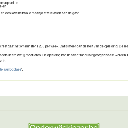
hes opstellen
elen
 een kwaliteitsvolle maaltijd af te leveren aan de gast
oncreet gaat het om minstens 20u per week. Dat is meer dan de helft van de opleiding. De res
gedetailleerd wat jij moet leren. De opleiding kan lineair of modulair georganiseerd worden.
en).
 de aanloopfase
’.