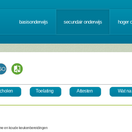
basisonderwijs
secundair onderwijs
hoger 
cholen
Toelating
Attesten
Wat na
rme en koude keukenbereidingen