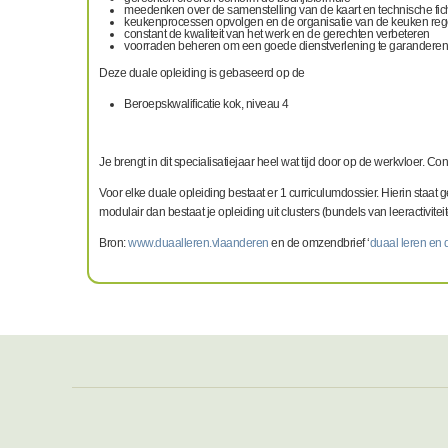
meedenken over de samenstelling van de kaart en technische fic
keukenprocessen opvolgen en de organisatie van de keuken reg
constant de kwaliteit van het werk en de gerechten verbeteren
voorraden beheren om een goede dienstverlening te garanderen en
Deze duale opleiding is gebaseerd op de
Beroepskwalificatie kok, niveau 4
Je brengt in dit specialisatiejaar heel wat tijd door op de werkvloer. C
Voor elke duale opleiding bestaat er 1 curriculumdossier. Hierin staat 
modulair dan bestaat je opleiding uit clusters (bundels van leeractiviteit
Bron:
www.duaalleren.vlaanderen
en de omzendbrief ‘
duaal leren en