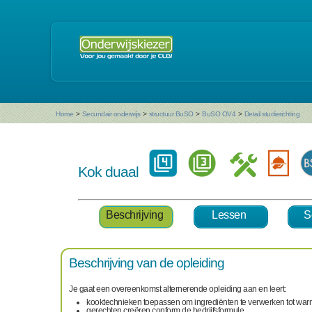
Home
>
Secundair onderwijs
>
structuur BuSO
>
BuSO OV4
>
Detail studierichting
Kok duaal
Beschrijving
Lessen
S
Beschrijving van de opleiding
Je gaat een overeenkomst alternerende opleiding aan en leert:
kooktechnieken toepassen om ingrediënten te verwerken tot wa
gerechten creëren conform de bedrijfsformule