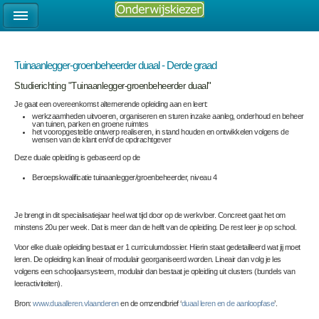
Tuinaanlegger-groenbeheerder duaal - Derde graad
Studierichting "Tuinaanlegger-groenbeheerder duaal"
Je gaat een overeenkomst alternerende opleiding aan en leert:
werkzaamheden uitvoeren, organiseren en sturen inzake aanleg, onderhoud en beheer
van tuinen, parken en groene ruimtes
het vooropgestelde ontwerp realiseren, in stand houden en ontwikkelen volgens de
wensen van de klant en/of de opdrachtgever
Deze duale opleiding is gebaseerd op de
Beroepskwalificatie tuinaanlegger/groenbeheerder, niveau 4
Je brengt in dit specialisatiejaar heel wat tijd door op de werkvloer. Concreet gaat het om
minstens 20u per week. Dat is meer dan de helft van de opleiding. De rest leer je op school.
Voor elke duale opleiding bestaat er 1 curriculumdossier. Hierin staat gedetailleerd wat jij moet
leren. De opleiding kan lineair of modulair georganiseerd worden. Lineair dan volg je les
volgens een schooljaarsysteem, modulair dan bestaat je opleiding uit clusters (bundels van
leeractiviteiten).
Bron:
www.duaalleren.vlaanderen
en de omzendbrief ‘
duaal leren en de aanloopfase
’.