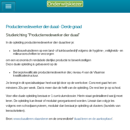
Productiemedewerker dier duaal - Derde graad
Studierichting "Productiemedewerker dier duaal"
In de opleiding productiemedewerker dier duaal leer je:
landbouwhuisdieren op een land- of tuinbouwbedrijf volgens de hygiëne-, veiligheids- en
milieuvoorschriften te verzorgen
om een economisch rendabele dierlijke productie te bewerkstelligen
Deze duale opleiding is gebaseerd op de
Beroepskwalificatie productiemedewerker dier, niveau 4 van de Vlaamse
kwalificatiestructuur.
Je brengt in dit specialisatiejaar heel wat tijd door op de werkvloer. Concreet gaat het om
minstens 20u per week. Dat is meer dan de helft van de opleiding. De rest leer je op school.
Voor elke duale opleiding bestaat er 1 curriculumdossier. Hierin staat gedetailleerd wat jij moet
leren. De opleiding kan lineair of modulair georganiseerd worden. Lineair dan volg je les
volgens een schooljaarsysteem, modulair dan bestaat je opleiding uit clusters (bundels van
leeractiviteiten).
Bron:
www.duaalleren.vlaanderen
en de omzendbrief ‘
duaal leren en de aanloopfase
’.