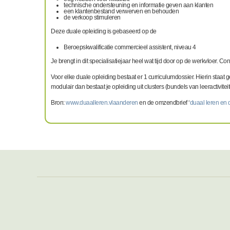
technische ondersteuning en informatie geven aan klanten
een klantenbestand verwerven en behouden
de verkoop stimuleren
Deze duale opleiding is gebaseerd op de
Beroepskwalificatie commercieel assistent, niveau 4
Je brengt in dit specialisatiejaar heel wat tijd door op de werkvloer. C
Voor elke duale opleiding bestaat er 1 curriculumdossier. Hierin staat 
modulair dan bestaat je opleiding uit clusters (bundels van leeractiviteit
Bron:
www.duaalleren.vlaanderen
en de omzendbrief ‘
duaal leren en