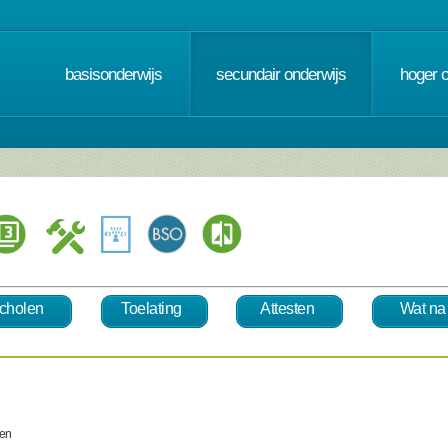
basisonderwijs
secundair onderwijs
hoger 
cholen
Toelating
Attesten
Wat na
len