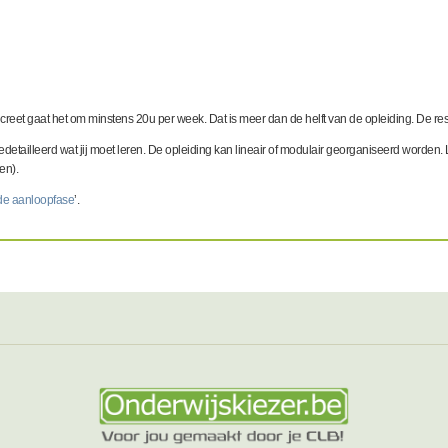
oncreet gaat het om minstens 20u per week. Dat is meer dan de helft van de opleiding. De res
gedetailleerd wat jij moet leren. De opleiding kan lineair of modulair georganiseerd worden.
en).
 de aanloopfase
’.