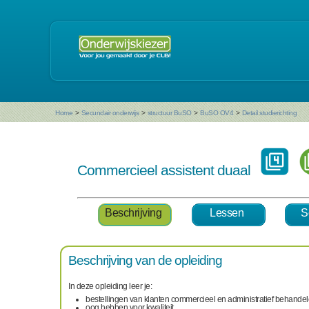
Home
>
Secundair onderwijs
>
structuur BuSO
>
BuSO OV4
>
Detail studierichting
Commercieel assistent duaal
Beschrijving
Lessen
S
Beschrijving van de opleiding
In deze opleiding leer je:
bestellingen van klanten commercieel en administratief behande
oog hebben voor kwaliteit