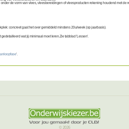
 onder de vorm van vlees, vleesbereidingen of vleesproducten rekening houdend met de r
rkplek: concreet gaat het over gemiddeld minstens 20u/week (op jaarbasis).
 gedetailleerd wat jij minimaal moet leren.Zie tabblad 'Lessen'.
aanloopfase
’.
© 2026