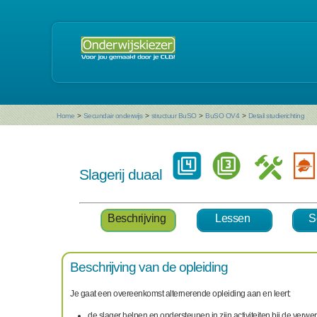
Home
>
Secundair onderwijs
>
structuur BuSO
>
BuSO OV4
>
Detail studierichting
Slagerij duaal
Beschrijving
Lessen
S
Beschrijving van de opleiding
Je gaat een overeenkomst alternerende opleiding aan en leert:
de slager helpen en ondersteunen in zijn activiteiten bij de verwe